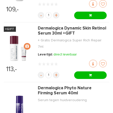
109,-
-
+
Dermalogica Dynamic Skin Retinol
+GIFT
Serum 30ml +GIFT
+ Gratis Dermalogica Super Rich Repair
7ml.
Levertijd:
direct leverbaar
113,-
-
+
Dermalogica Phyto Nature
Firming Serum 40ml
Serum tegen huidveroudering.