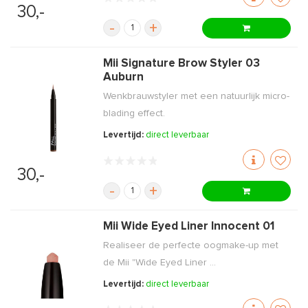
30,-
-
+
Mii Signature Brow Styler 03
Auburn
Wenkbrauwstyler met een natuurlijk micro-
blading effect.
Levertijd:
direct leverbaar
30,-
-
+
Mii Wide Eyed Liner Innocent 01
Realiseer de perfecte oogmake-up met
de Mii "Wide Eyed Liner ...
Levertijd:
direct leverbaar