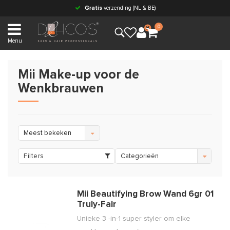
Gratis
verzending (NL & BE)
0
Menu
Mii Make-up voor de
Wenkbrauwen
Meest bekeken
Filters
Categorieën
Mii Beautifying Brow Wand 6gr 01
Truly-Fair
Unieke 3 -in-1 super styler om elke