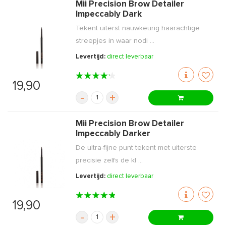
Mii Precision Brow Detailer
Impeccably Dark
Tekent uiterst nauwkeurig haarachtige
streepjes in waar nodi ...
Levertijd:
direct leverbaar
19,90
-
+
Mii Precision Brow Detailer
Impeccably Darker
De ultra-fijne punt tekent met uiterste
precisie zelfs de kl ...
Levertijd:
direct leverbaar
19,90
-
+