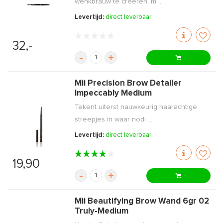
wenkbrauw te creëren, m ...
Levertijd:
direct leverbaar
32,-
-
+
Mii Precision Brow Detailer
Impeccably Medium
Tekent uiterst nauwkeurig haarachtige
streepjes in waar nodi ...
Levertijd:
direct leverbaar
19,90
-
+
Mii Beautifying Brow Wand 6gr 02
Truly-Medium