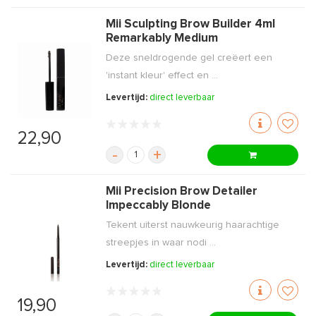
Mii Sculpting Brow Builder 4ml
Remarkably Medium
Deze sneldrogende gel creëert een
'instant kleur' effect en ...
Levertijd:
direct leverbaar
22,90
-
+
Mii Precision Brow Detailer
Impeccably Blonde
Tekent uiterst nauwkeurig haarachtige
streepjes in waar nodi ...
Levertijd:
direct leverbaar
19,90