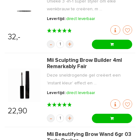
Unieke 3 -in-1 super styler om elke
wenkbrauw te creëren, m ...
Levertijd:
direct leverbaar
32,-
-
+
Mii Sculpting Brow Builder 4ml
Remarkably Fair
Deze sneldrogende gel creëert een
'instant kleur' effect en ...
Levertijd:
direct leverbaar
22,90
-
+
Mii Beautifying Brow Wand 6gr 03