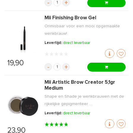
-
+
Mii Finishing Brow Gel
Onmisbaar voor een mooi opgemaakte
wenkbrauw!
Levertijd:
direct leverbaar
19,90
-
+
Mii Artistic Brow Creator 5,1gr
Medium
Shape en Shade je wenkbrauwen met de
rijkelijke gepigmenteer ...
Levertijd:
direct leverbaar
23,90