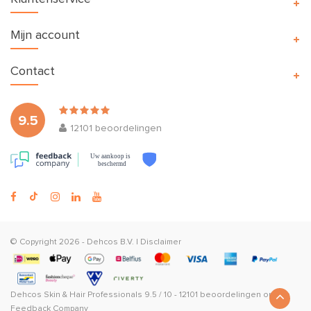
Mijn account
Contact
9.5
12101
beoordelingen
Uw aankoop is
beschermd
© Copyright 2026 -
Dehcos B.V.
|
Disclaimer
Dehcos Skin & Hair Professionals
9.5
/
10
-
12101
beoordelingen op
The
Feedback Company