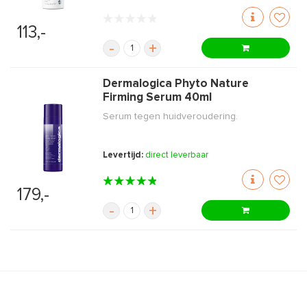
113,-
-
+
Dermalogica Phyto Nature
Firming Serum 40ml
Serum tegen huidveroudering.
Levertijd:
direct leverbaar
179,-
-
+