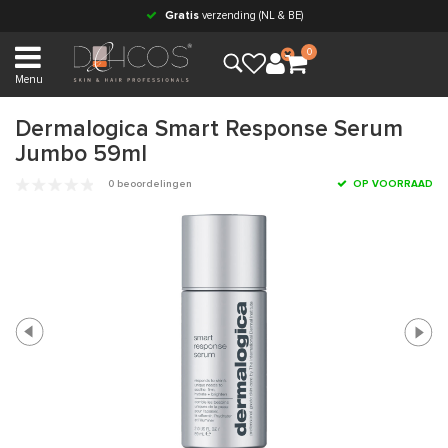
Gratis
verzending (NL & BE)
0
Menu
Dermalogica Smart Response Serum
Jumbo 59ml
0 beoordelingen
OP VOORRAAD