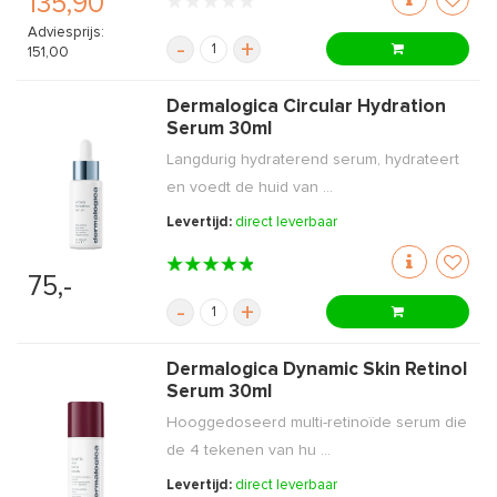
135,90
Adviesprijs:
-
+
151,00
Dermalogica Circular Hydration
Serum 30ml
Langdurig hydraterend serum, hydrateert
en voedt de huid van ...
Levertijd:
direct leverbaar
75,-
-
+
Dermalogica Dynamic Skin Retinol
Serum 30ml
Hooggedoseerd multi-retinoïde serum die
de 4 tekenen van hu ...
Levertijd:
direct leverbaar