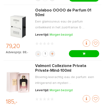
Oolaboo OOOO de Parfum 01
50ml
Een glamoureus eau de parfum
ontwikkeld in het zuid-franse G ...
Levertijd:
Morgen bezorgd
79,20
Adviesprijs: 88,-
-
+
Valmont Collezione Privata
Private-Mind-100ml
Bloemig-leerachtig eau de parfum: een
intrigerend en mysteri ...
Levertijd:
Morgen bezorgd
185,-