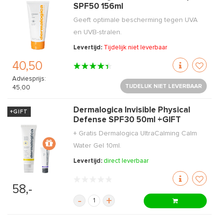
SPF50 156ml
Geeft optimale bescherming tegen UVA
en UVB-stralen.
Levertijd:
Tijdelijk niet leverbaar
40,50
Adviesprijs:
TIJDELIJK NIET LEVERBAAR
45,00
Dermalogica Invisible Physical
+GIFT
Defense SPF30 50ml +GIFT
+ Gratis Dermalogica UltraCalming Calm
Water Gel 10ml.
Levertijd:
direct leverbaar
58,-
-
+