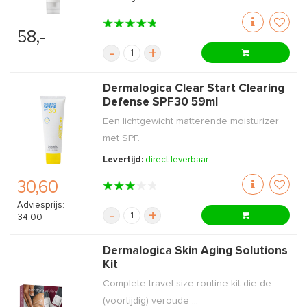
58,-
-
+
Dermalogica Clear Start Clearing
Defense SPF30 59ml
Een lichtgewicht matterende moisturizer
met SPF.
Levertijd:
direct leverbaar
30,60
Adviesprijs:
-
+
34,00
Dermalogica Skin Aging Solutions
Kit
Complete travel-size routine kit die de
(voortijdig) veroude ...