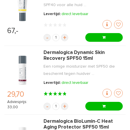
SPF40 voor alle huid ...
Levertijd:
direct leverbaar
67,-
-
+
Dermalogica Dynamic Skin
Recovery SPF50 15ml
Een romige moisturizer met SPF50 die
beschermt tegen huidver ...
Levertijd:
direct leverbaar
29,70
Adviesprijs:
-
+
33,00
Dermalogica BioLumin-C Heat
Aging Protector SPF50 15ml