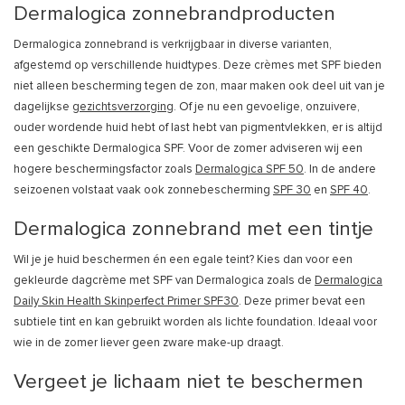
Dermalogica zonnebrandproducten
Dermalogica zonnebrand is verkrijgbaar in diverse varianten,
afgestemd op verschillende huidtypes. Deze crèmes met SPF bieden
niet alleen bescherming tegen de zon, maar maken ook deel uit van je
dagelijkse
gezichtsverzorging
. Of je nu een gevoelige, onzuivere,
ouder wordende huid hebt of last hebt van pigmentvlekken, er is altijd
een geschikte Dermalogica SPF. Voor de zomer adviseren wij een
hogere beschermingsfactor zoals
Dermalogica SPF 50
. In de andere
seizoenen volstaat vaak ook zonnebescherming
SPF 30
en
SPF 40
.
Dermalogica zonnebrand met een tintje
Wil je je huid beschermen én een egale teint? Kies dan voor een
gekleurde dagcrème met SPF van Dermalogica zoals de
Dermalogica
Daily Skin Health Skinperfect Primer SPF30
. Deze primer bevat een
subtiele tint en kan gebruikt worden als lichte foundation. Ideaal voor
wie in de zomer liever geen zware make-up draagt.
Vergeet je lichaam niet te beschermen