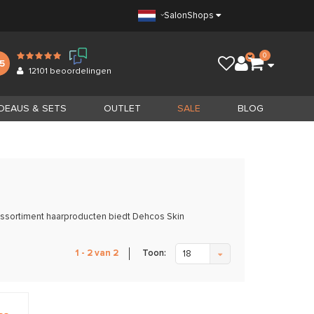
Salon
Shops
0
.5
12101
beoordelingen
DEAUS & SETS
OUTLET
SALE
BLOG
 assortiment haarproducten biedt Dehcos Skin
Toon:
1 - 2 van 2
18