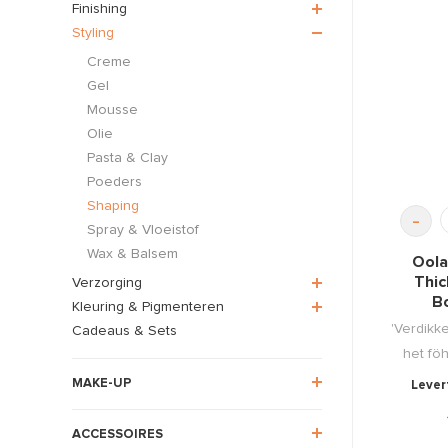
Finishing
Styling
Creme
Gel
Mousse
Olie
Pasta & Clay
Poeders
Shaping
-
Spray & Vloeistof
Wax & Balsem
Oola
Thic
Verzorging
B
Kleuring & Pigmenteren
'Verdikke
Cadeaus & Sets
het föh
MAKE-UP
Levert
ACCESSOIRES