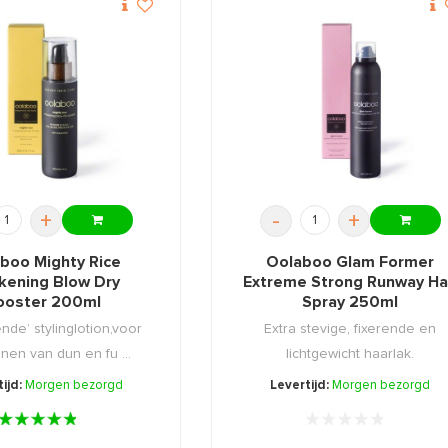
+
-
+
boo Mighty Rice
Oolaboo Glam Former
kening Blow Dry
Extreme Strong Runway Ha
ooster 200ml
Spray 250ml
nde’ stylinglotion,voor
Extra stevige, fixerende en
nen van dun en fu ...
lichtgewicht haarlak.
ijd:
Morgen bezorgd
Levertijd:
Morgen bezorgd