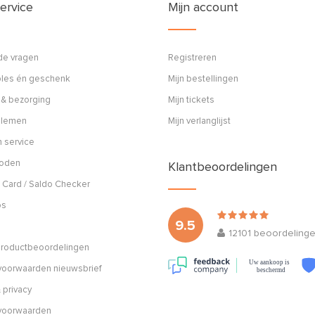
ervice
Mijn account
de vragen
Registreren
ples én geschenk
Mijn bestellingen
 & bezorging
Mijn tickets
blemen
Mijn verlanglijst
 service
hoden
Klantbeoordelingen
 Card / Saldo Checker
os
9.5
12101
beoordeling
 productbeoordelingen
Uw aankoop is
oorwaarden nieuwsbrief
beschermd
 privacy
voorwaarden