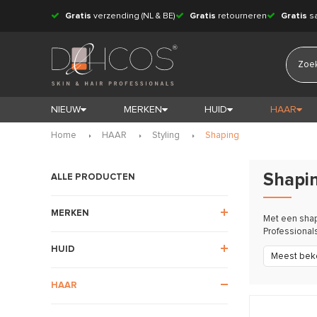
Gratis
verzending (NL & BE)
Gratis
retourneren
Gratis
s
NIEUW
MERKEN
HUID
HAAR
Home
HAAR
Styling
Shaping
Shapin
ALLE PRODUCTEN
MERKEN
Met een shap
Professional
HUID
Meest bek
HAAR