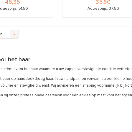
46,35
35,60
dviesprijs: 51,50
Adviesprijs: 37,50
en
or het haar
n crème voor het haar waarmee u uw kapsel verstevigt, de conditie verbetert
shaper op handdoekdroog haar. In uw handpalmen verwarmt u een kleine ho
 volume en stevigheid wenst. Wij adviseren een shaping voornamelijk bij kort
 bij onzen professionele haarsalon voor een advies op maat voor het stylen