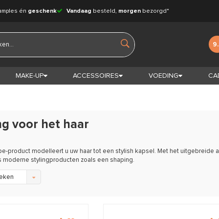
amples én
geschenk
Vandaag
besteld,
morgen
bezorgd*
9
MAKE-UP
ACCESSOIRES
VOEDING
CA
g voor het haar
e-product modelleert u uw haar tot een stylish kapsel. Met het uitgebreide
s moderne stylingproducten zoals een shaping.
eken