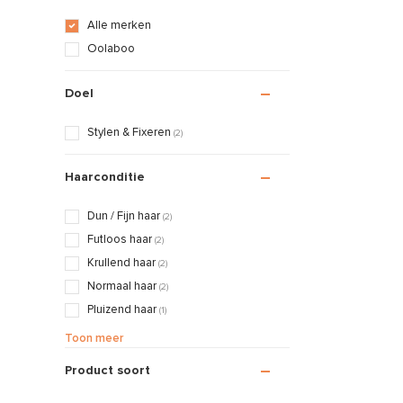
Alle merken
Oolaboo
Doel
Stylen & Fixeren
(2)
Haarconditie
Dun / Fijn haar
(2)
Futloos haar
(2)
Krullend haar
(2)
Normaal haar
(2)
Pluizend haar
(1)
Vet haar / Vette hoofdhuid
(1)
Toon meer
Product soort