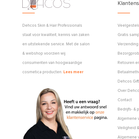
Klantens
Dehcos Skin & Hair Professionals
Veelgestel
staat voor kwaliteit, kennis van zaken
Gratis sam
en uitstekende service. Met de salon
Verzending
& webshop voorzien wij
Bezorgpro
consumenten van hoogwaardige
Retouren en
cosmetica producten.
Lees meer
Betaalmet
Dehcos Gift
Over Dehc
Contact
Bedrijfs- &
Algemene v
Veiligheid &
Algemene 