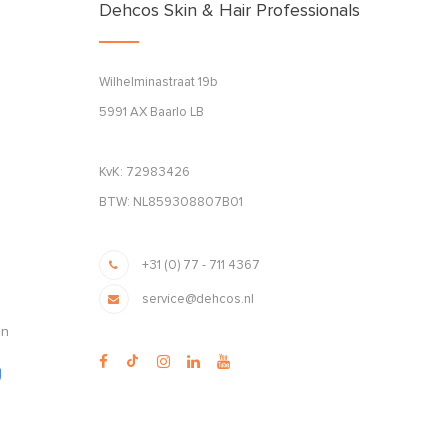
Dehcos Skin & Hair Professionals
Wilhelminastraat 19b
5991 AX Baarlo LB
KvK: 72983426
BTW: NL859308807B01
+31 (0) 77 - 711 4367
service@dehcos.nl
en