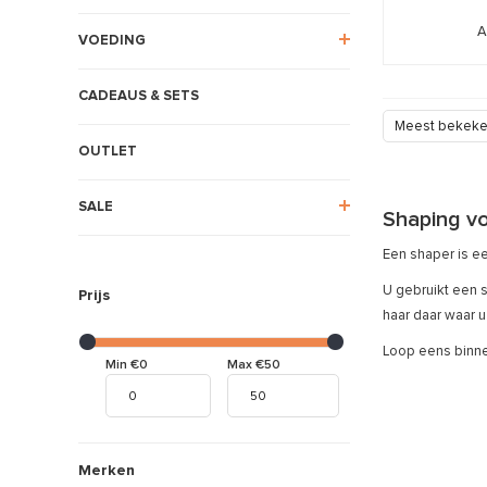
A
VOEDING
CADEAUS & SETS
Meest bekek
OUTLET
SALE
Shaping vo
Een shaper is ee
U gebruikt een 
Prijs
haar daar waar u
Loop eens binnen
Min €0
Max €50
Merken