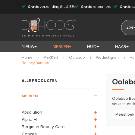
Gratis
verzending (NL & BE)
Gratis
retourneren
Gratis
s
NIEUW
MERKEN
HUID
HAAR
Home
MERKEN
Oolaboo
Productlijnen
Haa
Bouncy Bamboo
Oolab
ALLE PRODUCTEN
MERKEN
Oolaboo Bou
verzachtende
Absolution
Meest bek
Alpha-H
Bergman Beauty Care
Cenzaa