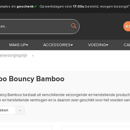
amples én
geschenk
Op werkdagen vóór
17:00u
besteld, morgen bezorgd*
9.
MAKE-UP
ACCESSOIRES
VOEDING
CA
rverzorgingslijn
oo Bouncy Bamboo
ncy Bamboo bestaat uit verschillende verzorgende en herstellende produc
 en herstellende vermogen en is daarom zeer geschikt voor het voeden van
eken