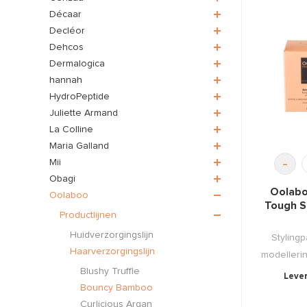
Décaar
Decléor
Dehcos
Dermalogica
hannah
HydroPeptide
Juliette Armand
La Colline
Maria Galland
-
Mii
Obagi
Oolab
Oolaboo
Tough S
Productlijnen
Huidverzorgingslijn
Styling
Haarverzorgingslijn
modellerin
Blushy Truffle
Lever
Bouncy Bamboo
Curlicious Argan