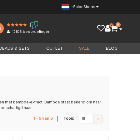
Salon
Shops
0
5
12108
beoordelingen
DEAUS & SETS
OUTLET
SALE
BLOG
ten met bamboe-extract. Bamboe staat bekend om haar
 beschadigd haar.
Toon:
1 - 5 van 5
18