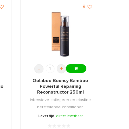
-
+
Oolaboo Bouncy Bamboo
uo
Powerful Repairing
Reconstructor 250ml
Intensieve collegeen en elastine
..
herstellende conditioner.
Levertijd:
direct leverbaar