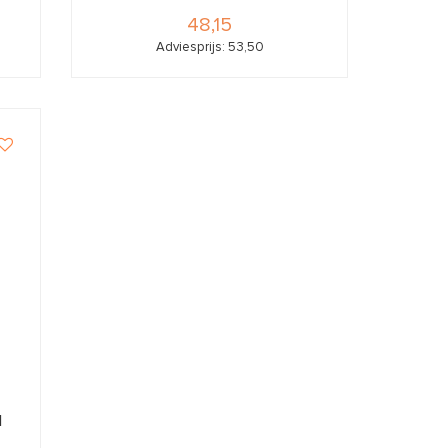
48,15
Adviesprijs: 53,50
l