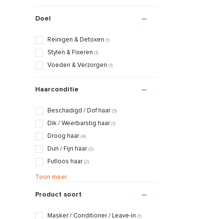
Doel
Reinigen & Detoxen
(1)
Stylen & Fixeren
(1)
Voeden & Verzorgen
(1)
Haarconditie
Beschadigd / Dof haar
(5)
Dik / Weerbarstig haar
(1)
Droog haar
(4)
Dun / Fijn haar
(3)
Futloos haar
(2)
Normaal haar
(5)
Toon meer
Pluizend haar
(3)
Product soort
Masker / Conditioner / Leave-in
(1)