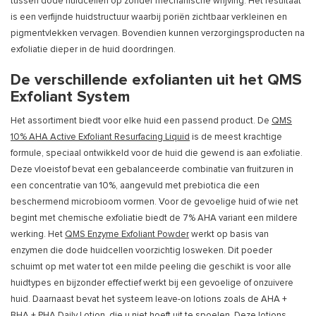
tussen dode huidcellen op zonder mechanische wrijving. Het resultaat
is een verfijnde huidstructuur waarbij poriën zichtbaar verkleinen en
pigmentvlekken vervagen. Bovendien kunnen verzorgingsproducten na
exfoliatie dieper in de huid doordringen.
De verschillende exfolianten uit het QMS
Exfoliant System
Het assortiment biedt voor elke huid een passend product. De
QMS
10% AHA Active Exfoliant Resurfacing Liquid
is de meest krachtige
formule, speciaal ontwikkeld voor de huid die gewend is aan exfoliatie.
Deze vloeistof bevat een gebalanceerde combinatie van fruitzuren in
een concentratie van 10%, aangevuld met prebiotica die een
beschermend microbioom vormen. Voor de gevoelige huid of wie net
begint met chemische exfoliatie biedt de 7% AHA variant een mildere
werking. Het
QMS Enzyme Exfoliant Powder
werkt op basis van
enzymen die dode huidcellen voorzichtig losweken. Dit poeder
schuimt op met water tot een milde peeling die geschikt is voor alle
huidtypes en bijzonder effectief werkt bij een gevoelige of onzuivere
huid. Daarnaast bevat het systeem leave-on lotions zoals de AHA +
BHA + PHA Daily Lotion, die u niet hoeft uit te spoelen. Deze lotions