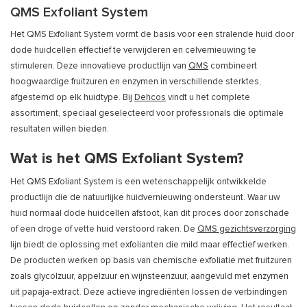
QMS Exfoliant System
Het QMS Exfoliant System vormt de basis voor een stralende huid door
dode huidcellen effectief te verwijderen en celvernieuwing te
stimuleren. Deze innovatieve productlijn van
QMS
combineert
hoogwaardige fruitzuren en enzymen in verschillende sterktes,
afgestemd op elk huidtype. Bij
Dehcos
vindt u het complete
assortiment, speciaal geselecteerd voor professionals die optimale
resultaten willen bieden.
Wat is het QMS Exfoliant System?
Het QMS Exfoliant System is een wetenschappelijk ontwikkelde
productlijn die de natuurlijke huidvernieuwing ondersteunt. Waar uw
huid normaal dode huidcellen afstoot, kan dit proces door zonschade
of een droge of vette huid verstoord raken. De
QMS gezichtsverzorging
lijn biedt de oplossing met exfolianten die mild maar effectief werken.
De producten werken op basis van chemische exfoliatie met fruitzuren
zoals glycolzuur, appelzuur en wijnsteenzuur, aangevuld met enzymen
uit papaja-extract. Deze actieve ingrediënten lossen de verbindingen