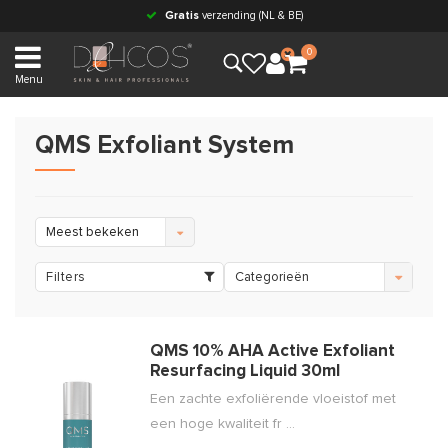
Gratis
verzending (NL & BE)
0
Menu
QMS Exfoliant System
Meest bekeken
Filters
Categorieën
QMS 10% AHA Active Exfoliant
Resurfacing Liquid 30ml
Een zachte exfoliërende vloeistof met
een hoge kwaliteit fr ...