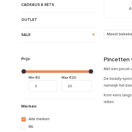
CADEAUS & SETS
A
OUTLET
Meest bekek
SALE
Pincetten
Prijs
Met een pincet 
Min €0
Max €20
De beauty-specia
namelijk het bel
Kom eens langs 
letten.
Merken
Alle merken
Mii