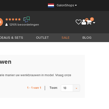
Salon
Shops
0
5
12105
beoordelingen
DEAUS & SETS
OUTLET
SALE
BLOG
uwen
ionele manier uw wenkbrauwen in model. Vraag onze
Toon:
1 - 1 van 1
18