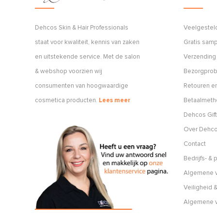
Dehcos Skin & Hair Professionals
Veelgestel
staat voor kwaliteit, kennis van zaken
Gratis sam
en uitstekende service. Met de salon
Verzending
& webshop voorzien wij
Bezorgpro
consumenten van hoogwaardige
Retouren en
cosmetica producten.
Lees meer
Betaalmet
Dehcos Gift
Over Dehc
Contact
Bedrijfs- &
Algemene v
Veiligheid &
Algemene 