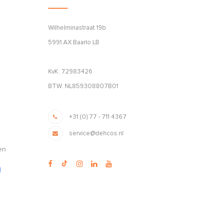
Wilhelminastraat 19b
5991 AX Baarlo LB
KvK: 72983426
BTW: NL859308807B01
+31 (0) 77 - 711 4367
service@dehcos.nl
en