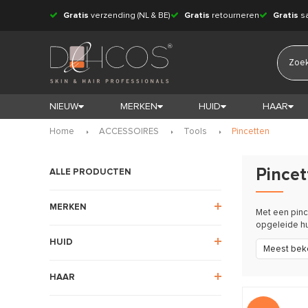
Gratis
verzending (NL & BE)
Gratis
retourneren
Gratis
s
NIEUW
MERKEN
HUID
HAAR
Home
ACCESSOIRES
Tools
Pincetten
Pincet
ALLE PRODUCTEN
MERKEN
Met een pinc
opgeleide hu
HUID
Meest bek
HAAR