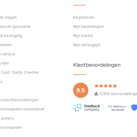
de vragen
Registreren
ples én geschenk
Mijn bestellingen
 & bezorging
Mijn tickets
blemen
Mijn verlanglijst
 service
hoden
Klantbeoordelingen
 Card / Saldo Checker
os
9.5
12105
beoordeling
 productbeoordelingen
Uw aankoop is
oorwaarden nieuwsbrief
beschermd
 privacy
voorwaarden