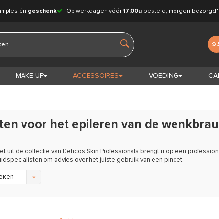
amples én
geschenk
Op werkdagen vóór
17:00u
besteld, morgen bezorgd*
9.
MAKE-UP
ACCESSOIRES
VOEDING
CA
ten voor het epileren van de wenkbra
et uit de collectie van Dehcos Skin Professionals brengt u op een profess
idspecialisten om advies over het juiste gebruik van een pincet.
eken