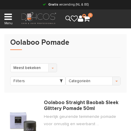
Gratis
verzending (NL & BE)
0
Menu
Oolaboo Pomade
Meest bekeken
Filters
Categorieën
Oolaboo Straight Baobab Sleek
Glittery Pomade 50ml
Heerlijk geurende temmende pomade
voor onrustig en weerbarst ...