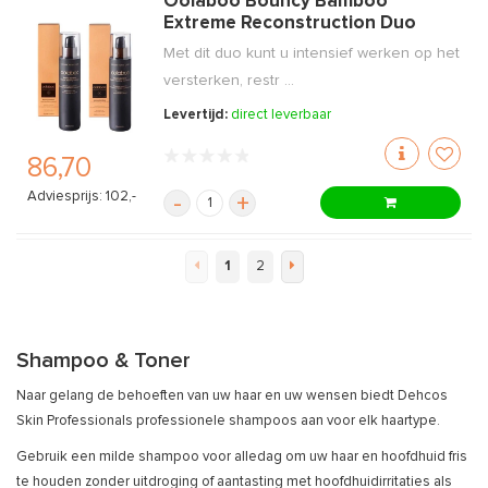
Oolaboo Bouncy Bamboo
Extreme Reconstruction Duo
Met dit duo kunt u intensief werken op het
versterken, restr ...
Levertijd:
direct leverbaar
86,70
Adviesprijs: 102,-
-
+
1
2
Shampoo & Toner
Naar gelang de behoeften van uw haar en uw wensen biedt Dehcos
Skin Professionals professionele shampoos aan voor elk haartype.
Gebruik een milde shampoo voor alledag om uw haar en hoofdhuid fris
te houden zonder uitdroging of aantasting met hoofdhuidirritaties als