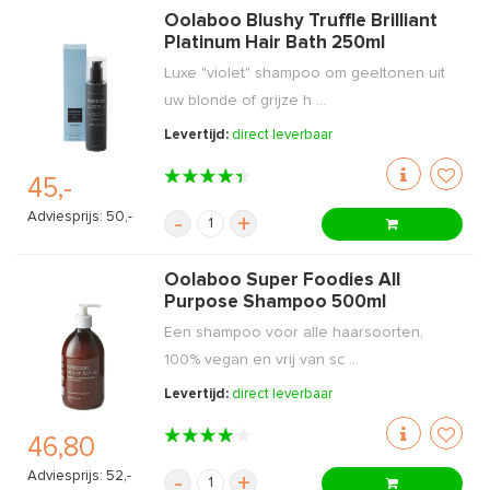
Oolaboo Blushy Truffle Brilliant
Platinum Hair Bath 250ml
Luxe "violet" shampoo om geeltonen uit
uw blonde of grijze h ...
Levertijd:
direct leverbaar
45,-
Adviesprijs: 50,-
-
+
Oolaboo Super Foodies All
Purpose Shampoo 500ml
Een shampoo voor alle haarsoorten,
100% vegan en vrij van sc ...
Levertijd:
direct leverbaar
46,80
Adviesprijs: 52,-
-
+