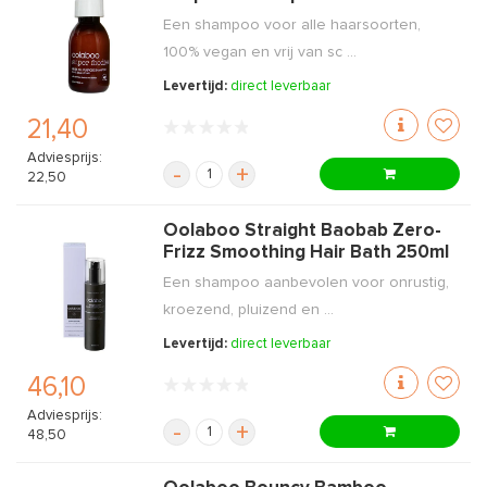
Een shampoo voor alle haarsoorten,
100% vegan en vrij van sc ...
Levertijd:
direct leverbaar
21,40
Adviesprijs:
-
+
22,50
Oolaboo Straight Baobab Zero-
Frizz Smoothing Hair Bath 250ml
Een shampoo aanbevolen voor onrustig,
kroezend, pluizend en ...
Levertijd:
direct leverbaar
46,10
Adviesprijs:
-
+
48,50