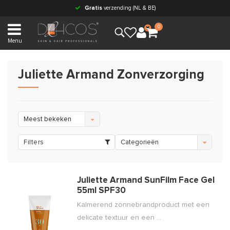
Gratis
verzending (NL & BE)
0
Menu
Juliette Armand Zonverzorging
Meest bekeken
Filters
Categorieën
Juliette Armand SunFilm Face Gel
55ml SPF30
Kalmerend zonnebrandproduct met een
delicate textuur en een ...