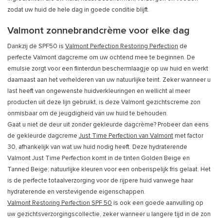
zodat uw huid de hele dag in goede conditie blijft.
Valmont zonnebrandcrème voor elke dag
Dankzij de SPF50 is
Valmont Perfection Restoring Perfection
de
perfecte Valmont dagcreme om uw ochtend mee te beginnen. De
emulsie zorgt voor een flinterdun beschermlaagje op uw huid en werkt
daarnaast aan het verhelderen van uw natuurlijke teint. Zeker wanneer u
last heeft van ongewenste huidverkleuringen en wellicht al meer
producten uit deze lijn gebruikt, is deze Valmont gezichtscreme zon
onmisbaar om de jeugdigheid van uw huid te behouden.
Gaat u niet de deur uit zonder gekleurde dagcrème? Probeer dan eens
de gekleurde dagcreme
Just Time Perfection van Valmont
met factor
30, afhankelijk van wat uw huid nodig heeft. Deze hydraterende
Valmont Just Time Perfection komt in de tinten Golden Beige en
Tanned Beige; natuurlijke kleuren voor een onberispelijk fris gelaat. Het
is de perfecte totaalverzorging voor de rijpere huid vanwege haar
hydraterende en verstevigende eigenschappen.
Valmont Restoring Perfection SPF 50
is ook een goede aanvulling op
uw gezichtsverzorgingscollectie, zeker wanneer u langere tijd in de zon