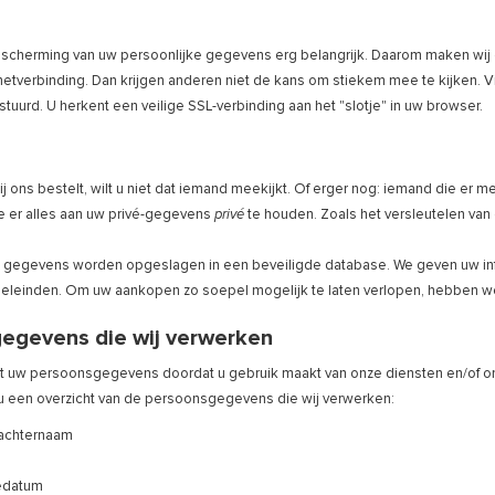
escherming van uw persoonlijke gegevens erg belangrijk. Daarom maken wij 
rnetverbinding. Dan krijgen anderen niet de kans om stiekem mee te kijken. 
rstuurd. U herkent een veilige SSL-verbinding aan het "slotje" in uw browser.
j ons bestelt, wilt u niet dat iemand meekijkt. Of erger nog: iemand die e
 er alles aan uw privé-gegevens
privé
te houden. Zoals het versleutelen van 
 gegevens worden opgeslagen in een beveiligde database. We geven uw inf
leinden. Om uw aankopen zo soepel mogelijk te laten verlopen, hebben we
egevens die wij verwerken
 uw persoonsgegevens doordat u gebruik maakt van onze diensten en/of omd
 u een overzicht van de persoonsgegevens die wij verwerken:
 achternaam
edatum