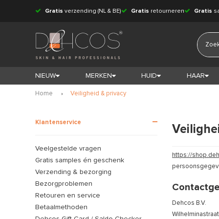
Gratis
verzending (NL & BE)
Gratis
retourneren
Gratis
s
NIEUW
MERKEN
HUID
HAAR
Home
Veiligheid & privacy
Klantenservice
Veilighe
Veelgestelde vragen
https://shop.deh
Gratis samples én geschenk
persoonsgegeven
Verzending & bezorging
Bezorgproblemen
Contactg
Retouren en service
Dehcos B.V.
Betaalmethoden
Wilhelminastraat