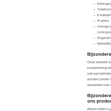
Adresge
Telefoo
E-mailad
IP-adres
Overige p
correspon
Gegevens 
Internetb
Bijzonder
Onze website en/
toestemming heb
ook aan betrokke
worden zonder o
verzameld over 
Bijzondere
ons produc
Alleen indien u