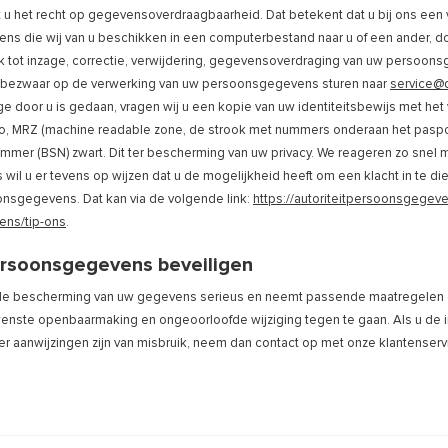
 u het recht op gegevensoverdraagbaarheid. Dat betekent dat u bij ons een
s die wij van u beschikken in een computerbestand naar u of een ander, do
k tot inzage, correctie, verwijdering, gegevensoverdraging van uw persoons
 bezwaar op de verwerking van uw persoonsgegevens sturen naar
service@
ge door u is gedaan, vragen wij u een kopie van uw identiteitsbewijs met he
o, MRZ (machine readable zone, de strook met nummers onderaan het pasp
mmer (BSN) zwart. Dit ter bescherming van uw privacy. We reageren zo snel 
wil u er tevens op wijzen dat u de mogelijkheid heeft om een klacht in te di
oonsgegevens. Dat kan via de volgende link:
https://autoriteitpersoonsgegeven
ns/tip-ons
.
ersoonsgegevens beveiligen
e bescherming van uw gegevens serieus en neemt passende maatregelen o
nste openbaarmaking en ongeoorloofde wijziging tegen te gaan. Als u de i
f er aanwijzingen zijn van misbruik, neem dan contact op met onze klantenserv