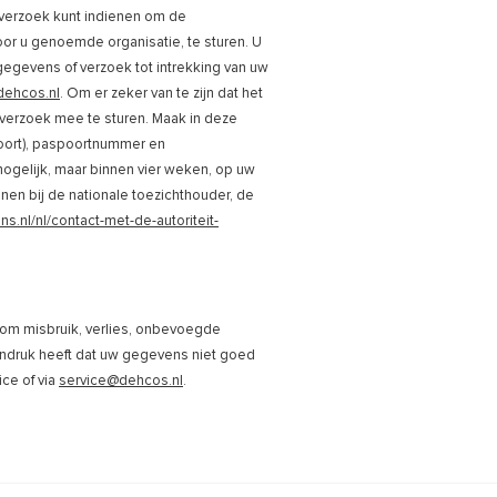
 verzoek kunt indienen om de
or u genoemde organisatie, te sturen. U
gegevens of verzoek tot intrekking van uw
dehcos.nl
. Om er zeker van te zijn dat het
t verzoek mee te sturen. Maak in deze
oort), paspoortnummer en
mogelijk, maar binnen vier weken, op uw
enen bij de nationale toezichthouder, de
s.nl/nl/contact-met-de-autoriteit-
m misbruik, verlies, onbevoegde
ndruk heeft dat uw gegevens niet goed
ice of via
service@dehcos.nl
.