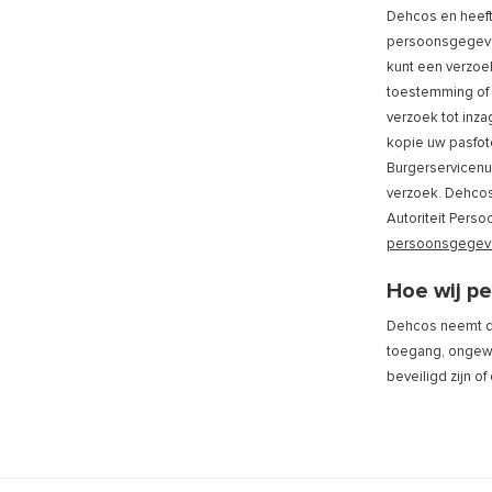
Dehcos en heeft
persoonsgegeven
kunt een verzoe
toestemming of
verzoek tot inza
kopie uw pasfot
Burgerservicenu
verzoek. Dehcos 
Autoriteit Pers
persoonsgegeve
Hoe wij p
Dehcos neemt d
toegang, ongewe
beveiligd zijn o