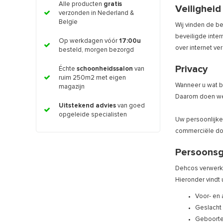
Alle producten
gratis
Veiligheid
verzonden in Nederland &
Belgïe
Wij vinden de b
beveiligde inte
Op werkdagen vóór
17:00u
over internet ve
besteld, morgen bezorgd
Privacy
Échte
schoonheidssalon
van
ruim 250m2 met eigen
Wanneer u wat bi
magazijn
Daarom doen we
Uitstekend advies
van goed
opgeleide specialisten
Uw persoonlijke
commerciële doe
Persoonsg
Dehcos verwerkt
Hieronder vindt
Voor- en
Geslacht
Geboort