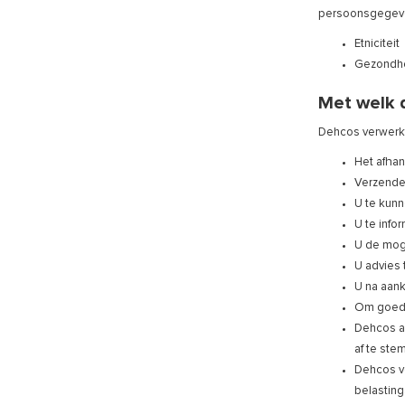
persoonsgegeve
Etniciteit
Gezondh
Met welk 
Dehcos verwerk
Het afhan
Verzenden
U te kunn
U te info
U de mog
U advies 
U na aan
Om goeder
Dehcos a
af te st
Dehcos ve
belasting