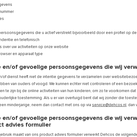
gevens
nnummer
res
ersoonsgegevens die u actief verstrekt bijvoorbeeld door een profiel op de
dentie en telefonisch
over uw activiteiten op onze website
rowser en apparaat type
e en/of gevoelige persoonsgegevens die wij ver
of dienst heeft niet de intentie gegevens te verzamelen over websitebezoeker
ben van ouders of voogd. We kunnen echter niet controleren of een bezoeke
n te zijn bij de online activiteiten van hun kinderen, om zo te voorkomen d
uderlijke toestemming. Als u er van overtuigd bent dat wij zonder die to
een minderjarige, neem dan contact met ons op via
service@dehcos.nl
, dan 
 en/of gevoelige persoonsgegevens die wij verwe
t advies formulier
 gebruik maakt van ons product advies formulier verwerkt Dehcos de volgend