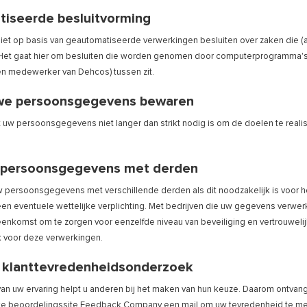
iseerde besluitvorming
et op basis van geautomatiseerde verwerkingen besluiten over zaken die (
Het gaat hier om besluiten die worden genomen door computerprogramma's
en medewerker van Dehcos) tussen zit.
we persoonsgegevens bewaren
uw persoonsgegevens niet langer dan strikt nodig is om de doelen te rea
 persoonsgegevens met derden
 persoonsgegevens met verschillende derden als dit noodzakelijk is voor 
en eventuele wettelijke verplichting. Met bedrijven die uw gegevens verwerk
nkomst om te zorgen voor eenzelfde niveau van beveiliging en vertrouwelij
k voor deze verwerkingen.
 klanttevredenheidsonderzoek
van uw ervaring helpt u anderen bij het maken van hun keuze. Daarom ontvan
ke beoordelingssite
Feedback Company
een mail om uw tevredenheid te met