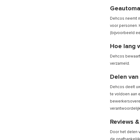
Geautomat
Dehcos neemt ni
voor personen. 
(bijvoorbeeld e
Hoe lang 
Dehcos bewaart 
verzameld.
Delen van
Dehcos deelt uw
te voldoen aan e
bewerkersoveree
verantwoordelij
Reviews &
Door het delen 
de onafhankelij