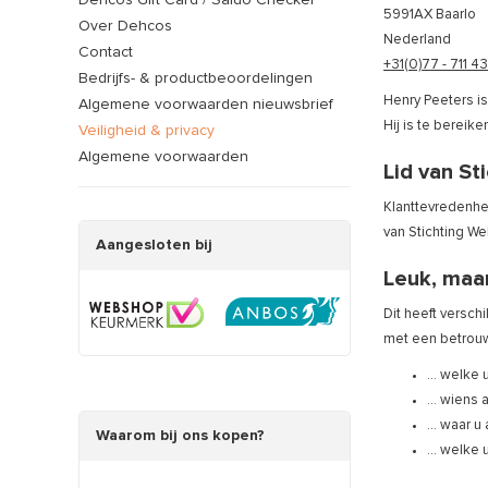
Dehcos Gift Card / Saldo Checker
5991AX Baarlo
Over Dehcos
Nederland
Contact
+31(0)77 - 711 4
Bedrijfs- & productbeoordelingen
Henry Peeters 
Algemene voorwaarden nieuwsbrief
Hij is te bereike
Veiligheid & privacy
Algemene voorwaarden
Lid van S
Klanttevredenhei
van Stichting W
Aangesloten bij
Leuk, maar
Dit heeft versch
met een betrouw
... welke
... wien
... waar 
Waarom bij ons kopen?
... welke