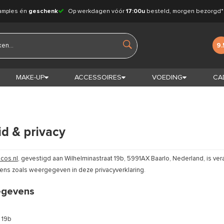
amples én
geschenk
Op werkdagen vóór
17:00u
besteld, morgen bezorgd*
9.
MAKE-UP
ACCESSOIRES
VOEDING
CA
id & privacy
cos.nl
, gevestigd aan Wilhelminastraat 19b, 5991AX Baarlo, Nederland, is ve
s zoals weergegeven in deze privacyverklaring.
egevens
 19b