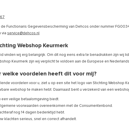
367
is de Functionaris Gegevensbescherming van Dehcos onder nummer FG00348
n via
service@dehcos.nl
.
tichting Webshop Keurmerk
d vinden wij erg belangrijk. Om dit nog eens extra te benadrukken zijn wij li
ebshop Keurmerk zijn wij verplicht te voldoen aan de Europese en Nederland
 welke voordelen heeft dit voor mij?
illende voordelen voor u, ziet u op een site het logo van Stichting Webshop 
bare webshop te maken hebt. Daarnaast bent u verzekerd van een webshop
 u een veilige betaalomgeving biedt.
s algemene voorwaarden overeenkomen met de Consumentenbond.
u achteraf nog 14 dagen bedenktijd hebt.
 uw klachten serieus, snel en correct afhandelt.