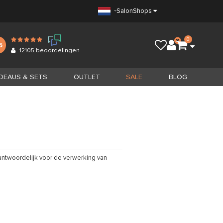
Salon
Shops
0
5
12105
beoordelingen
DEAUS & SETS
OUTLET
SALE
BLOG
rantwoordelijk voor de verwerking van