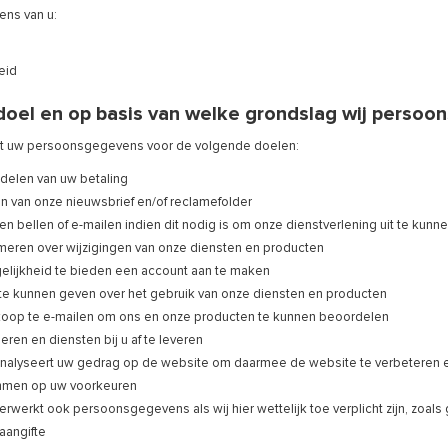
ns van u:
eid
doel en op basis van welke grondslag wij perso
t uw persoonsgegevens voor de volgende doelen:
delen van uw betaling
 van onze nieuwsbrief en/of reclamefolder
en bellen of e-mailen indien dit nodig is om onze dienstverlening uit te kunn
rmeren over wijzigingen van onze diensten en producten
elijkheid te bieden een account aan te maken
te kunnen geven over het gebruik van onze diensten en producten
koop te e-mailen om ons en onze producten te kunnen beoordelen
en en diensten bij u af te leveren
nalyseert uw gedrag op de website om daarmee de website te verbeteren e
emmen op uw voorkeuren
rwerkt ook persoonsgegevens als wij hier wettelijk toe verplicht zijn, zoal
aangifte