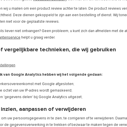
 wij u mailen om een product review achter te laten. De product reviews verw
theid. Deze dienen gekoppeld te zijn aan een bestelling of dienst. Wij tone
talen niet voor de geplaatste reviews.
ils liever niet ontvangen? Geen probleem, u kunt zich dan afmelden met de a
antenservice
helpt u graag verder.
f vergelijkbare technieken, die wij gebruiken
stellingen
ik van Google Analytics hebben wij het volgende gedaan:
rkersovereenkomst met Google afgesloten;
te octet van uw IP-adres wordt gemaskeerd;
n 'gegevens delen' bij Google Analytics uitgezet;
inzien, aanpassen of verwijderen
t om uw persoonsgegevens in te zien, te corrigeren of te verwijderen. Daarn
or de gegevensverwerking in te trekken of bezwaar te maken tegen de ve