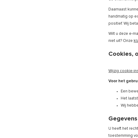
Daarnaast kunnen
handmatig op ech
positief. Wij be
Wilt u deze e-ma
niet uit? Onze
kl
Cookies, o
Wijzig cookie-in
Voor het gebru
Een bewe
Het laats
Wij hebbe
Gegevens 
U heeft het rech
toestemming vo