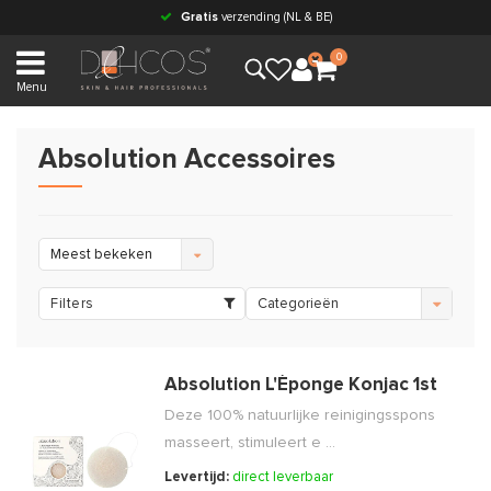
Gratis
verzending (NL & BE)
0
Menu
Absolution Accessoires
Meest bekeken
Filters
Categorieën
Absolution L'Éponge Konjac 1st
Deze 100% natuurlijke reinigingsspons
masseert, stimuleert e ...
Levertijd:
direct leverbaar