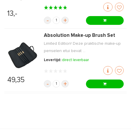
13,-
-
+
Absolution Make-up Brush Set
Limited Edition! Deze praktische make-up
penselen etui bevat ...
Levertijd:
direct leverbaar
49,35
-
+