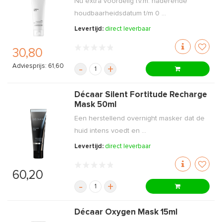
Nu extra voordelig i.v.m. naderende
houdbaarheidsdatum t/m 0 ...
Levertijd:
direct leverbaar
30,80
Adviesprijs: 61,60
-
+
Décaar Silent Fortitude Recharge
Mask 50ml
Een herstellend overnight masker dat de
huid intens voedt en ...
Levertijd:
direct leverbaar
60,20
-
+
Décaar Oxygen Mask 15ml