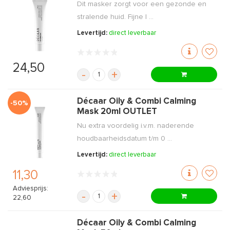
Dit masker zorgt voor een gezonde en
stralende huid. Fijne l ...
Levertijd:
direct leverbaar
24,50
-
+
Décaar Oily & Combi Calming
-50%
Mask 20ml OUTLET
Nu extra voordelig i.v.m. naderende
houdbaarheidsdatum t/m 0 ...
Levertijd:
direct leverbaar
11,30
Adviesprijs:
-
+
22,60
Décaar Oily & Combi Calming