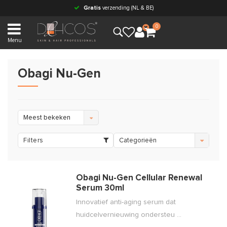
Gratis
verzending (NL & BE)
0
Menu
Obagi Nu-Gen
Meest bekeken
Filters
Categorieën
Obagi Nu-Gen Cellular Renewal
Serum 30ml
Innovatief anti-aging serum dat
huidcelvernieuwing ondersteu ...