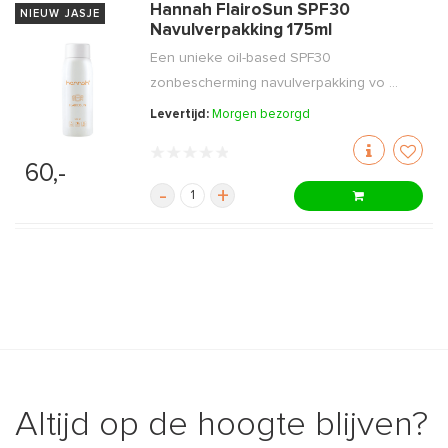
Hannah FlairoSun SPF30
NIEUW JASJE
Navulverpakking 175ml
Een unieke oil-based SPF30
zonbescherming navulverpakking vo ...
Levertijd:
Morgen bezorgd
60,-
-
+
Altijd op de hoogte blijven?