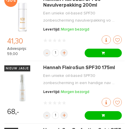
-30%
Navulverpakking 200ml
Een unieke oil-based SPF30
zonbescherming navulverpakking vo ...
Levertijd:
Morgen bezorgd
41,30
Adviesprijs:
-
+
59,00
Hannah FlairoSun SPF30 175ml
NIEUW JASJE
Een unieke oil-based SPF30
zonbescherming in een handige nav ...
Levertijd:
Morgen bezorgd
68,-
-
+