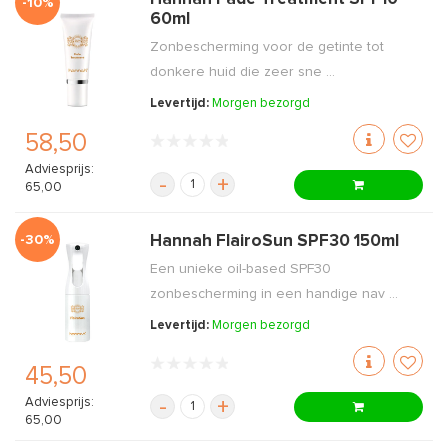
-10%
60ml
Zonbescherming voor de getinte tot
donkere huid die zeer sne ...
Levertijd:
Morgen bezorgd
58,50
Adviesprijs:
-
+
65,00
-30%
Hannah FlairoSun SPF30 150ml
Een unieke oil-based SPF30
zonbescherming in een handige nav ...
Levertijd:
Morgen bezorgd
45,50
Adviesprijs:
-
+
65,00