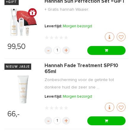
Hannah Sun Perfection Set +GIFT
+GIFT
+ Gratis hannah Waaier.
Levertijd:
Morgen bezorgd
99,50
-
+
Hannah Fade Treatment SPF10
NIEUW JASJE
65ml
Zonbescherming voor de getinte tot
donkere huid die zeer sne ...
Levertijd:
Morgen bezorgd
66,-
-
+