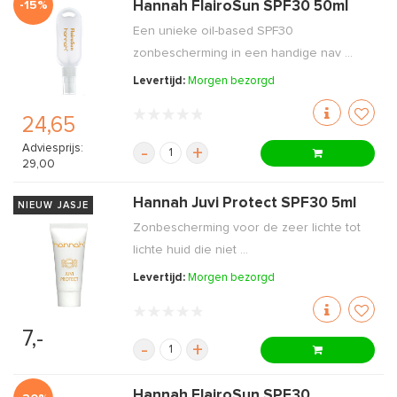
-15%
Hannah FlairoSun SPF30 50ml
Een unieke oil-based SPF30
zonbescherming in een handige nav ...
Levertijd:
Morgen bezorgd
24,65
Adviesprijs:
-
+
29,00
Hannah Juvi Protect SPF30 5ml
NIEUW JASJE
Zonbescherming voor de zeer lichte tot
lichte huid die niet ...
Levertijd:
Morgen bezorgd
7,-
-
+
Hannah FlairoSun SPF30