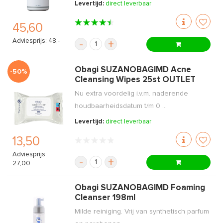
Levertijd:
direct leverbaar
45,60
Adviesprijs: 48,-
-
+
Obagi SUZANOBAGIMD Acne
-50%
Cleansing Wipes 25st OUTLET
Nu extra voordelig i.v.m. naderende
houdbaarheidsdatum t/m 0 ...
Levertijd:
direct leverbaar
13,50
Adviesprijs:
-
+
27,00
Obagi SUZANOBAGIMD Foaming
Cleanser 198ml
Milde reiniging. Vrij van synthetisch parfum