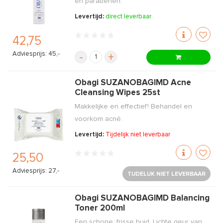
en parabenen.
Levertijd:
direct leverbaar
42,75
Adviesprijs: 45,-
-
+
Obagi SUZANOBAGIMD Acne
Cleansing Wipes 25st
Makkelijke en effectief! Behandel en
voorkom acné.
Levertijd:
Tijdelijk niet leverbaar
25,50
Adviesprijs: 27,-
TIJDELIJK NIET LEVERBAAR
Obagi SUZANOBAGIMD Balancing
Toner 200ml
Een schone, frisse huid. Lichte geur van