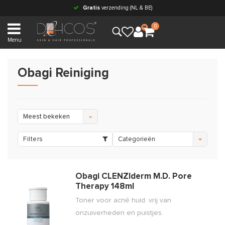
Gratis
verzending (NL & BE)
0
Menu
Obagi Reiniging
Meest bekeken
Filters
Categorieën
Obagi CLENZIderm M.D. Pore
Therapy 148ml
Toner voor acné huid: vrij van
onzuiverheden en puistjes.