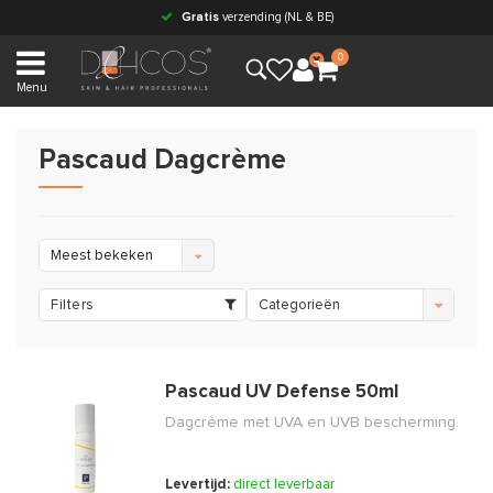
Gratis
verzending (NL & BE)
0
Menu
Pascaud Dagcrème
Meest bekeken
Filters
Categorieën
Pascaud UV Defense 50ml
Dagcrème met UVA en UVB bescherming.
Levertijd:
direct leverbaar