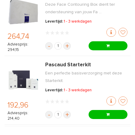
Deze Face Contouring Box dient ter
ondersteuning van jouw Fa ...
Levertijd:
1 - 3 werkdagen
264,74
Adviesprijs:
-
+
294,15
Pascaud Starterkit
Een perfecte basisverzorging met deze
Starterkit.
Levertijd:
1 - 3 werkdagen
192,96
Adviesprijs:
-
+
214,40