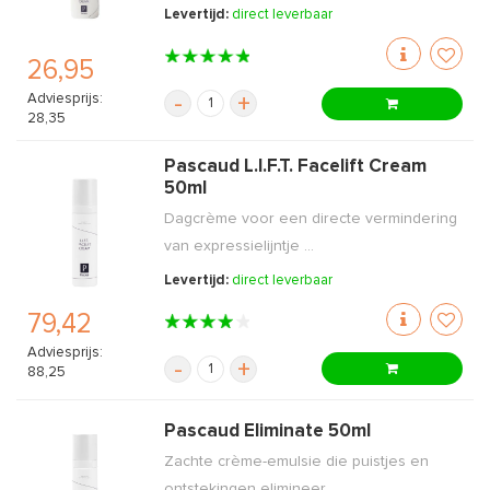
Levertijd:
direct leverbaar
26,95
Adviesprijs:
-
+
28,35
Pascaud L.I.F.T. Facelift Cream
50ml
Dagcrème voor een directe vermindering
van expressielijntje ...
Levertijd:
direct leverbaar
79,42
Adviesprijs:
-
+
88,25
Pascaud Eliminate 50ml
Zachte crème-emulsie die puistjes en
ontstekingen elimineer ...