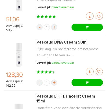
Levertijd:
direct leverbaar
51,06
Adviesprijs:
-
+
53,75
Pascaud DNA Cream 50ml
Rijke dag- en nachtcrème om het vocht-
en vetgehalte van uw ...
Levertijd:
direct leverbaar
128,30
Adviesprijs:
-
+
142,55
Pascaud L.I.F.T. Facelift Cream
15ml
Dagcrème voor een directe vermindering