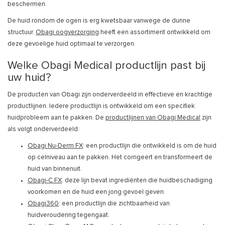
beschermen.
De huid rondom de ogen is erg kwetsbaar vanwege de dunne
structuur.
Obagi oogverzorging
heeft een assortiment ontwikkeld om
deze gevoelige huid optimaal te verzorgen.
Welke Obagi Medical productlijn past bij
uw huid?
De producten van Obagi zijn onderverdeeld in effectieve en krachtige
productlijnen. Iedere productlijn is ontwikkeld om een specifiek
huidprobleem aan te pakken. De
productlijnen van Obagi Medical
zijn
als volgt onderverdeeld:
Obagi Nu-Derm FX
: een productlijn die ontwikkeld is om de huid
op celniveau aan te pakken. Het corrigeert en transformeert de
huid van binnenuit.
Obagi-C FX
: deze lijn bevat ingrediënten die huidbeschadiging
voorkomen en de huid een jong gevoel geven.
Obagi360
: een productlijn die zichtbaarheid van
huidveroudering tegengaat.