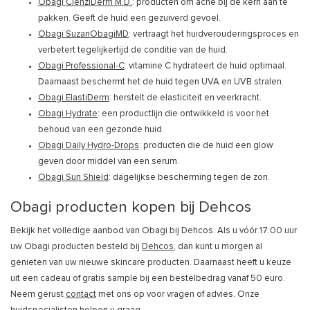
Obagi ClenziDerm M.D.
: producten om acne bij de kern aan te
pakken. Geeft de huid een gezuiverd gevoel.
Obagi SuzanObagiMD
: vertraagt het huidverouderingsproces en
verbetert tegelijkertijd de conditie van de huid.
Obagi Professional-C
: vitamine C hydrateert de huid optimaal.
Daarnaast beschermt het de huid tegen UVA en UVB stralen.
Obagi ElastiDerm
: herstelt de elasticiteit en veerkracht.
Obagi Hydrate
: een productlijn die ontwikkeld is voor het
behoud van een gezonde huid.
Obagi Daily Hydro-Drops
: producten die de huid een glow
geven door middel van een serum.
Obagi Sun Shield
: dagelijkse bescherming tegen de zon.
Obagi producten kopen bij Dehcos
Bekijk het volledige aanbod van Obagi bij Dehcos. Als u vóór 17:00 uur
uw Obagi producten besteld bij
Dehcos
, dan kunt u morgen al
genieten van uw nieuwe skincare producten. Daarnaast heeft u keuze
uit een cadeau of gratis sample bij een bestelbedrag vanaf 50 euro.
Neem gerust
contact
met ons op voor vragen of advies. Onze