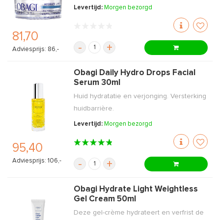
Levertijd:
Morgen bezorgd
81,70
-
+
Adviesprijs: 86,-
Obagi Daily Hydro Drops Facial
Serum 30ml
Huid hydratatie en verjonging. Versterking
huidbarrière.
Levertijd:
Morgen bezorgd
95,40
Adviesprijs: 106,-
-
+
Obagi Hydrate Light Weightless
Gel Cream 50ml
Deze gel-crème hydrateert en verfrist de