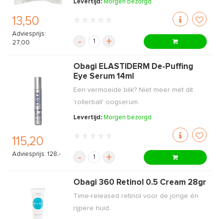
Levertijd:
Morgen bezorgd
13,50
Adviesprijs:
-
+
27,00
Obagi ELASTIDERM De-Puffing
Eye Serum 14ml
Een vermoeide blik? Niet meer met dit
'rollerball' oogserum.
Levertijd:
Morgen bezorgd
115,20
Adviesprijs: 128,-
-
+
Obagi 360 Retinol 0.5 Cream 28gr
Time-released retinol voor de jonge én
rijpere huid.