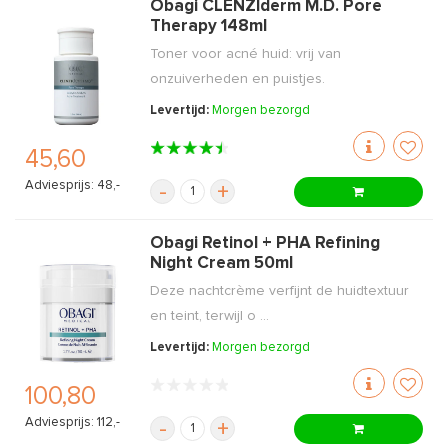
Obagi CLENZIderm M.D. Pore
Therapy 148ml
Toner voor acné huid: vrij van
onzuiverheden en puistjes.
Levertijd:
Morgen bezorgd
45,60
Adviesprijs: 48,-
-
+
Obagi Retinol + PHA Refining
Night Cream 50ml
Deze nachtcrème verfijnt de huidtextuur
en teint, terwijl o ...
Levertijd:
Morgen bezorgd
100,80
Adviesprijs: 112,-
-
+