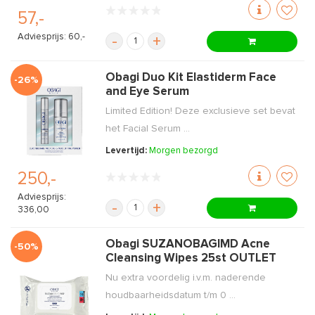
57,-
Adviesprijs: 60,-
-
+
Obagi Duo Kit Elastiderm Face
-26%
and Eye Serum
Limited Edition! Deze exclusieve set bevat
het Facial Serum ...
Levertijd:
Morgen bezorgd
250,-
Adviesprijs:
-
+
336,00
Obagi SUZANOBAGIMD Acne
-50%
Cleansing Wipes 25st OUTLET
Nu extra voordelig i.v.m. naderende
houdbaarheidsdatum t/m 0 ...