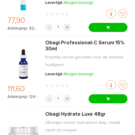
Levertijd:
Morgen bezorgd
77,90
-
+
Adviesprijs: 82,-
Obagi Professional-C Serum 15%
30ml
Krachtig serum geschikt voor de meeste
huidtypen.
Levertijd:
Morgen bezorgd
111,60
Adviesprijs: 124,-
-
+
Obagi Hydrate Luxe 48gr
Ultrarijke crème hydrateert diep, maakt
zacht en soepel.