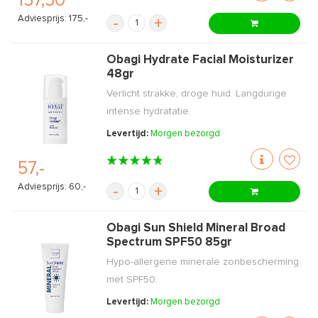
157,50
Adviesprijs: 175,-
-
+
Obagi Hydrate Facial Moisturizer
48gr
Verlicht strakke, droge huid. Langdurige
intense hydratatie.
Levertijd:
Morgen bezorgd
57,-
Adviesprijs: 60,-
-
+
Obagi Sun Shield Mineral Broad
Spectrum SPF50 85gr
Hypo-allergene minerale zonbescherming
met SPF50.
Levertijd:
Morgen bezorgd