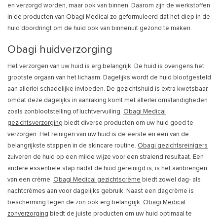
en verzorgd worden, maar ook van binnen. Daarom zijn de werkstoffen
in de producten van Obagi Medical zo geformuleerd dat het diep in de
huid doordringt om de huid ook van binnenuit gezond te maken.
Obagi huidverzorging
Het verzorgen van uw huid is erg belangrijk. De huid is overigens het
grootste orgaan van het lichaam. Dagelijks wordt de huid blootgesteld
aan allerlei schadelijke invloeden. De gezichtshuid is extra kwetsbaar,
omdat deze dagelijks in aanraking komt met allerlei omstandigheden
zoals zonblootstelling of luchtvervuiling.
Obagi Medical
gezichtsverzorging
biedt diverse producten om uw huid goed te
verzorgen. Het reinigen van uw huid is de eerste en een van de
belangrijkste stappen in de skincare routine.
Obagi gezichtsreinigers
zuiveren de huid op een milde wijze voor een stralend resultaat. Een
andere essentiële stap nadat de huid gereinigd is, is het aanbrengen
van een crème.
Obagi Medical gezichtscrème
biedt zowel dag- als
nachtcrèmes aan voor dagelijks gebruik. Naast een dagcrème is
bescherming tegen de zon ook erg belangrijk.
Obagi Medical
zonverzorging
biedt de juiste producten om uw huid optimaal te