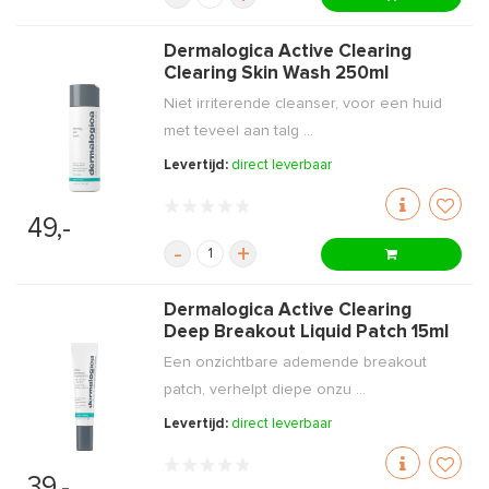
Dermalogica Active Clearing
Clearing Skin Wash 250ml
Niet irriterende cleanser, voor een huid
met teveel aan talg ...
Levertijd:
direct leverbaar
49,-
-
+
Dermalogica Active Clearing
Deep Breakout Liquid Patch 15ml
Een onzichtbare ademende breakout
patch, verhelpt diepe onzu ...
Levertijd:
direct leverbaar
39,-