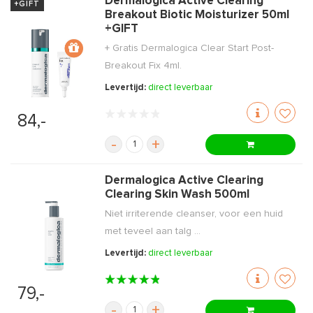
Dermalogica Active Clearing
+GIFT
Breakout Biotic Moisturizer 50ml
+GIFT
+ Gratis Dermalogica Clear Start Post-
Breakout Fix 4ml.
Levertijd:
direct leverbaar
84,-
-
+
Dermalogica Active Clearing
Clearing Skin Wash 500ml
Niet irriterende cleanser, voor een huid
met teveel aan talg ...
Levertijd:
direct leverbaar
79,-
-
+