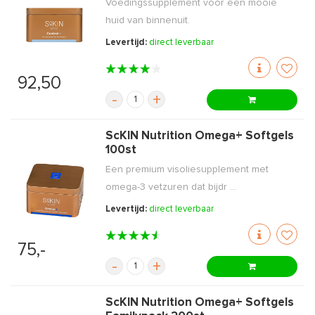
Voedingssupplement voor een mooie
huid van binnenuit.
Levertijd:
direct leverbaar
92,50
-
+
ScKIN Nutrition Omega+ Softgels
100st
Een premium visoliesupplement met
omega-3 vetzuren dat bijdr ...
Levertijd:
direct leverbaar
75,-
-
+
ScKIN Nutrition Omega+ Softgels