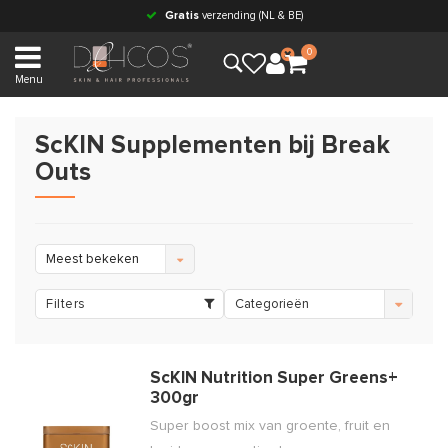
Gratis
verzending (NL & BE)
0
Menu
ScKIN Supplementen bij Break
Outs
Meest bekeken
Filters
Categorieën
ScKIN Nutrition Super Greens+
300gr
Super boost mix van groente, fruit en