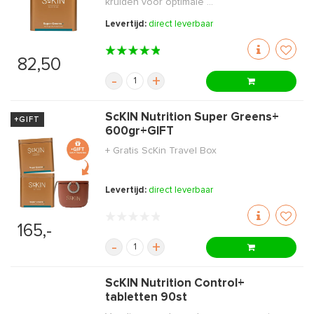
kruiden voor optimale ...
Levertijd:
direct leverbaar
82,50
-
+
ScKIN Nutrition Super Greens+
+GIFT
600gr+GIFT
+ Gratis ScKin Travel Box
Levertijd:
direct leverbaar
165,-
-
+
ScKIN Nutrition Control+
tabletten 90st