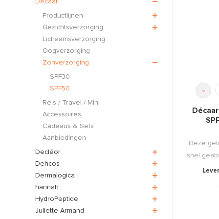
Décaar
Productlijnen
Gezichtsverzorging
Lichaamsverzorging
Oogverzorging
Zonverzorging
SPF30
-
SPF50
Reis / Travel / Mini
Décaar
Accessoires
SP
Cadeaus & Sets
Aanbiedingen
Deze get
Decléor
snel geab
Dehcos
Lever
Dermalogica
hannah
HydroPeptide
Juliette Armand