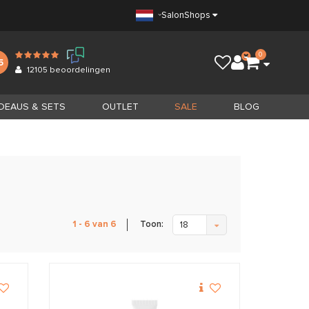
Salon
Shops
0
5
12105
beoordelingen
DEAUS & SETS
OUTLET
SALE
BLOG
Toon:
1 - 6 van 6
18