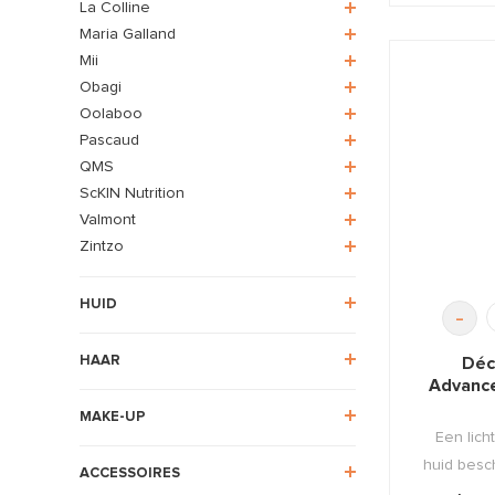
La Colline
Maria Galland
Mii
Obagi
Oolaboo
Pascaud
QMS
ScKIN Nutrition
Valmont
Zintzo
HUID
-
HAAR
Déc
Advanc
MAKE-UP
Een lich
huid besc
ACCESSOIRES