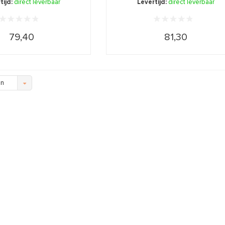
tijd:
direct leverbaar
Levertijd:
direct leverbaar
79,40
81,30
en