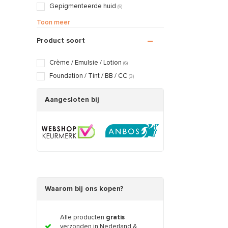
Gepigmenteerde huid
(6)
Gevoelige / Geïrriteerde huid
(4)
Toon meer
Huidveroudering
(6)
Product soort
Littekens / Brandwonden
(4)
Rosacea / Couperose huid
(4)
Crème / Emulsie / Lotion
(6)
Verslapte huid
(6)
Foundation / Tint / BB / CC
(3)
Vette / Gecombineerde huid
(6)
Vochtarme / Trekkerige huid
Aangesloten bij
(6)
Zwangerschapshuid
(3)
Waarom bij ons kopen?
Alle producten
gratis
verzonden in Nederland &