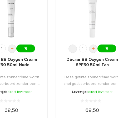
+
-
+
 BB Oxygen Cream
Décaar BB Oxygen Crea
F50 50ml-Nude
SPF50 50ml Tan
inte zonnecrème wordt
Deze getinte zonnecrème word
sorbeerd zonder een ...
snel geabsorbeerd zonder een .
tijd:
direct leverbaar
Levertijd:
direct leverbaar
68,50
68,50