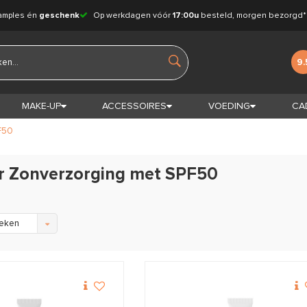
amples én
geschenk
Op werkdagen vóór
17:00u
besteld, morgen bezorgd*
9.
MAKE-UP
ACCESSOIRES
VOEDING
CA
F50
r Zonverzorging met SPF50
eken