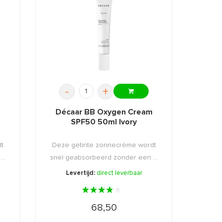
-
+
m
Décaar BB Oxygen Cream
SPF50 50ml Ivory
t
Deze getinte zonnecrème wordt
..
snel geabsorbeerd zonder een ...
Levertijd:
direct leverbaar
68,50