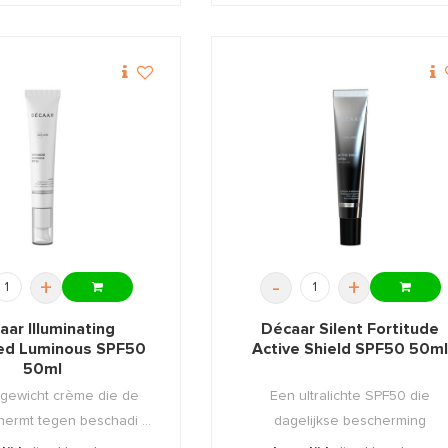
+
-
+
aar Illuminating
Décaar Silent Fortitude
ed Luminous SPF50
Active Shield SPF50 50m
50ml
tgewicht crème die de
Een ultralichte SPF50 die
hermt tegen beschadi ...
dagelijkse bescherming
combineert ...