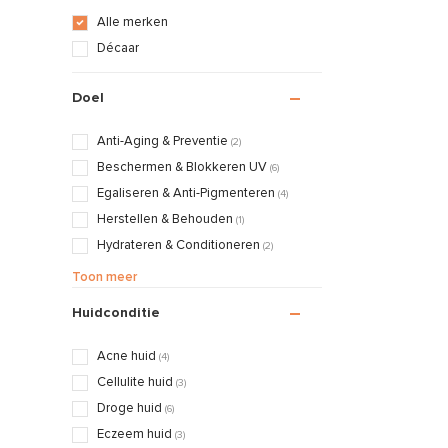
Alle merken
Décaar
Doel
Anti-Aging & Preventie
(2)
Beschermen & Blokkeren UV
(6)
Egaliseren & Anti-Pigmenteren
(4)
Herstellen & Behouden
(1)
Hydrateren & Conditioneren
(2)
Matteren & Egaliseren
(4)
Toon meer
Huidconditie
Acne huid
(4)
Cellulite huid
(3)
Droge huid
(6)
Eczeem huid
(3)