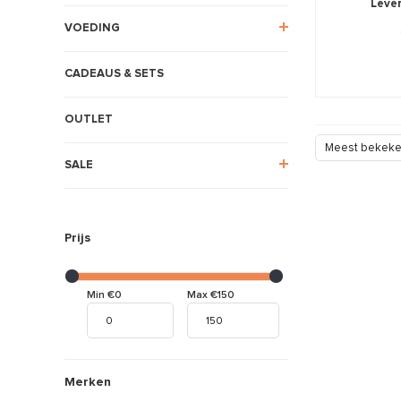
Lever
VOEDING
CADEAUS & SETS
OUTLET
Meest bekek
SALE
Prijs
Min €0
Max €150
Merken