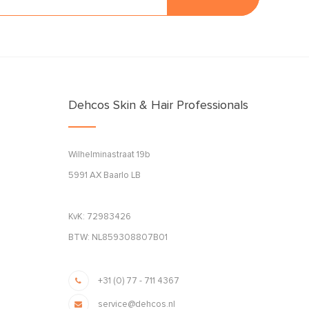
Dehcos Skin & Hair Professionals
Wilhelminastraat 19b
5991 AX Baarlo LB
KvK: 72983426
BTW: NL859308807B01
+31 (0) 77 - 711 4367
service@dehcos.nl