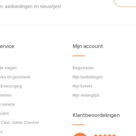
n, aanbiedingen en nieuwtjes!
ervice
Mijn account
de vragen
Registreren
ples én geschenk
Mijn bestellingen
 & bezorging
Mijn tickets
blemen
Mijn verlanglijst
 service
hoden
Klantbeoordelingen
 Card / Saldo Checker
os