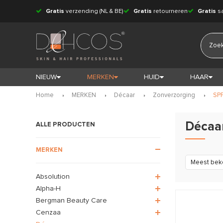
Gratis
verzending (NL & BE)
Gratis
retourneren
Gratis
s
NIEUW
MERKEN
HUID
HAAR
Home
MERKEN
Décaar
Zonverzorging
SP
Décaa
ALLE PRODUCTEN
MERKEN
Meest bek
Absolution
Alpha-H
Bergman Beauty Care
Cenzaa