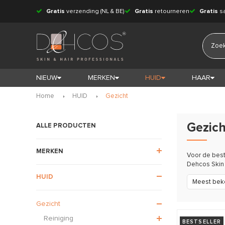
Gratis
verzending (NL & BE)
Gratis
retourneren
Gratis
s
NIEUW
MERKEN
HUID
HAAR
Home
HUID
Gezicht
Gezich
ALLE PRODUCTEN
MERKEN
Voor de best
Dehcos Skin 
HUID
Meest bek
Gezicht
Reiniging
BESTSELLER