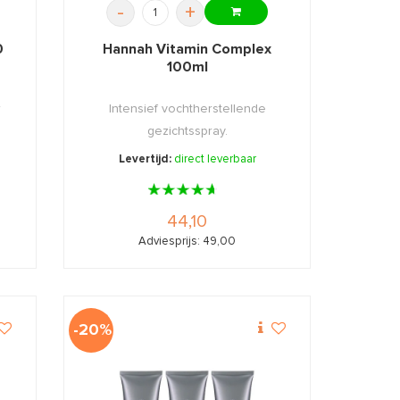
-
+
0
Hannah Vitamin Complex
100ml
r
Intensief vochtherstellende
gezichtsspray.
Levertijd:
direct leverbaar
44,10
Adviesprijs: 49,00
-20%