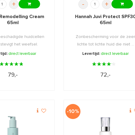
+
-
+
Remodelling Cream
Hannah Juvi Protect SPF3
65ml
65ml
beschadigde huidcellen
Zonbescherming voor de zee
stevigt het weefsel.
lichte tot lichte huid die niet ...
tijd:
direct leverbaar
Levertijd:
direct leverbaar
79,-
72,-
-10%