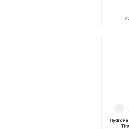
Ad
-
HydroPe
Tin