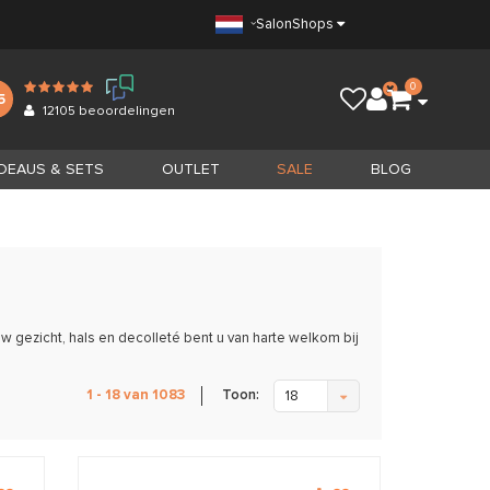
Salon
Shops
0
5
12105
beoordelingen
DEAUS & SETS
OUTLET
SALE
BLOG
 gezicht, hals en decolleté bent u van harte welkom bij
Toon:
1 - 18 van 1083
18