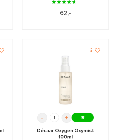
62,-
-
+
ml
Décaar Oxygen Oxymist
100ml