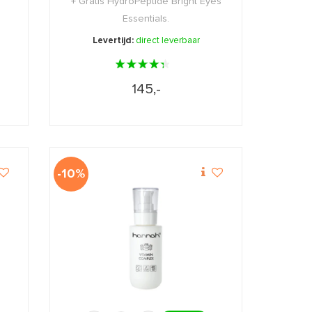
+ Gratis HydroPeptide Bright Eyes
Essentials.
Levertijd:
direct leverbaar
145,-
-10%