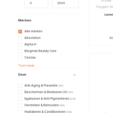
Ervaar
Oxygen Ge
Lever
Merken
Alle merken
Ad
Absolution
Alpha-H
Bergman Beauty Care
Cenzaa
Decléor
Toon meer
Dermalogica
Doel
Décaar
hannah
Anti-Aging & Preventie
(581)
HydroPeptide
Beschermen & Blokkeren UV
(164)
Juliette Armand
Egaliseren & Anti-Pigmenteren
(246)
La Colline
Herstellen & Behouden
(506)
Maria Galland
Hydrateren & Conditioneren
(546)