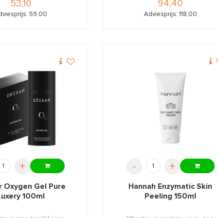
53,10
94,40
dviesprijs: 59,00
Adviesprijs: 118,00
+
-
+
r Oxygen Gel Pure
Hannah Enzymatic Skin
Luxery 100ml
Peeling 150ml