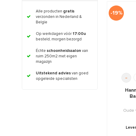
Alle producten
gratis
-19%
verzonden in Nederland &
Belgïe
Op werkdagen vóór
17:00u
besteld, morgen bezorgd
Échte
schoonheidssalon
van
ruim 250m2 met eigen
magazijn
Uitstekend advies
van goed
-
opgeleide specialisten
Hann
Ba
Oude v
Lever