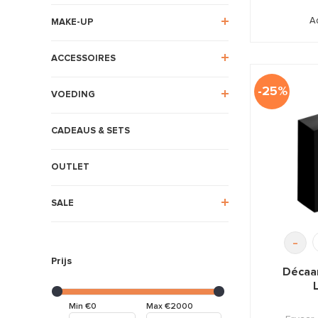
A
MAKE-UP
ACCESSOIRES
-25%
VOEDING
CADEAUS & SETS
OUTLET
SALE
-
Prijs
Décaa
Min €0
Max €2000