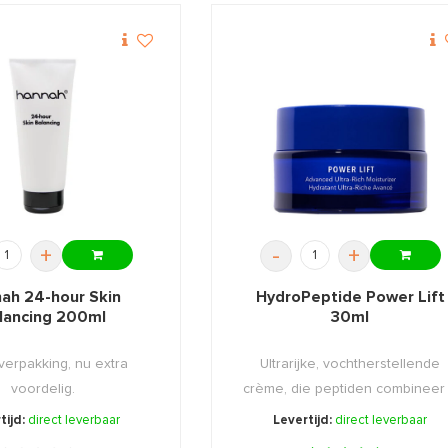
+
-
+
ah 24-hour Skin
HydroPeptide Power Lift
lancing 200ml
30ml
erpakking, nu extra
Ultrarijke, vochtherstellende
voordelig.
crème, die peptiden combineer .
tijd:
direct leverbaar
Levertijd:
direct leverbaar