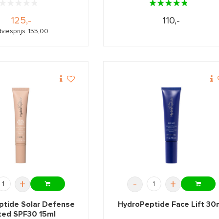
125,-
110,-
viesprijs: 155,00
+
-
+
ptide Solar Defense
HydroPeptide Face Lift 30
ted SPF30 15ml