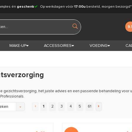
amples én
geschenk
Op werkdagen vóór
17:00u
besteld, morgen bezorgd*
9.
MAKE-UP
ACCESSOIRES
VOEDING
CA
tsverzorging
e gezichtsverzorging, het juiste advies en een passende behandeling voor uw
Professionals.
1
2
3
4
5
61
eken