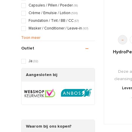
Capsules / Pillen / Poeder
(18)
Crème / Emulsie / Lotion
(530)
Foundation / Tint / BB / CC
(67)
Masker / Conditioner / Leave-in
(107)
Mousse / Schuim / Foam
(29)
Toon meer
-
Olie / Balsem / Butter
(57)
Outlet
HydroPe
Peeling / Scrub / Exfoliant
(84)
Pasta / Klei / Glue
(3)
Ja
(32)
Serum / Booster / Vloeistof / Gel
(382)
Deze al
Shampoo / Zeep / Tablets
Aangesloten bij
(3)
cleansing 
Siliconen / Primer / Basics
(16)
Lever
Spons / Doek / Linnen
(9)
Stimuleren / Activator / Push Products
(11)
Waarom bij ons kopen?