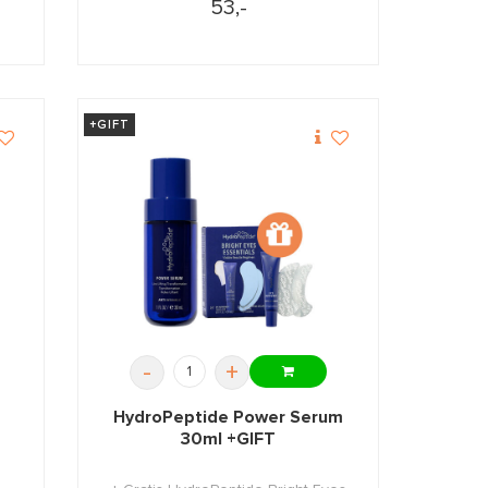
53,-
+GIFT
-
+
HydroPeptide Power Serum
30ml +GIFT