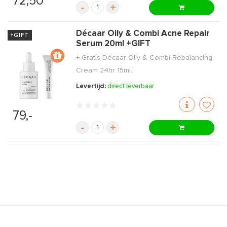
72,50
-
+
Décaar Oily & Combi Acne Repair
+GIFT
Serum 20ml +GIFT
+ Gratis Décaar Oily & Combi Rebalancing
Cream 24hr 15ml.
Levertijd:
direct leverbaar
79,-
-
+