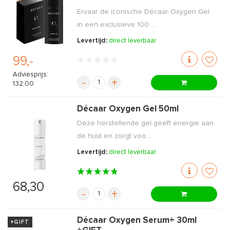
Ervaar de iconische Décaar Oxygen Gel
in een exclusieve 100 ...
Levertijd:
direct leverbaar
99,-
Adviesprijs:
-
+
132,00
Décaar Oxygen Gel 50ml
Deze herstellende gel geeft energie aan
de huid en zorgt voo ...
Levertijd:
direct leverbaar
68,30
-
+
Décaar Oxygen Serum+ 30ml
+GIFT