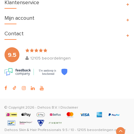
Klantenservice
Mijn account
Contact
9.5
12105
beoordelingen
Uw aankoop is
beschermd
© Copyright 2026 -
Dehcos B.V.
|
Disclaimer
Dehcos Skin & Hair Professionals
9.5
/
10
-
12105
beoordelingen op
The