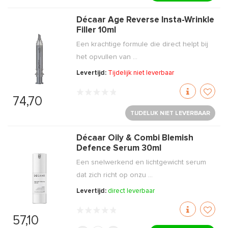
Décaar Age Reverse Insta-Wrinkle
Filler 10ml
Een krachtige formule die direct helpt bij
het opvullen van ...
Levertijd:
Tijdelijk niet leverbaar
74,70
TIJDELIJK NIET LEVERBAAR
Décaar Oily & Combi Blemish
Defence Serum 30ml
Een snelwerkend en lichtgewicht serum
dat zich richt op onzu ...
Levertijd:
direct leverbaar
57,10