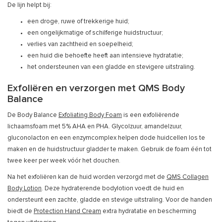
De lijn helpt bij:
een droge, ruwe of trekkerige huid;
een ongelijkmatige of schilferige huidstructuur;
verlies van zachtheid en soepelheid;
een huid die behoefte heeft aan intensieve hydratatie;
het ondersteunen van een gladde en stevigere uitstraling.
Exfoliëren en verzorgen met QMS Body
Balance
De Body Balance
Exfoliating Body Foam
is een exfoliërende
lichaamsfoam met 5% AHA en PHA. Glycolzuur, amandelzuur,
gluconolacton en een enzymcomplex helpen dode huidcellen los te
maken en de huidstructuur gladder te maken. Gebruik de foam één tot
twee keer per week vóór het douchen.
Na het exfoliëren kan de huid worden verzorgd met de
QMS Collagen
Body Lotion
. Deze hydraterende bodylotion voedt de huid en
ondersteunt een zachte, gladde en stevige uitstraling. Voor de handen
biedt de
Protection Hand Cream
extra hydratatie en bescherming