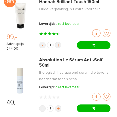
-59%
Hannah Brilliant Touch 150ml
Oude verpakking, nu extra voordelig.
Levertijd:
direct leverbaar
99,-
Adviesprijs:
-
+
244,00
Absolution Le Sérum Anti-Soif
50ml
Biologisch hydraterend serum die tevens
beschermt tegen scha ...
Levertijd:
direct leverbaar
40,-
-
+