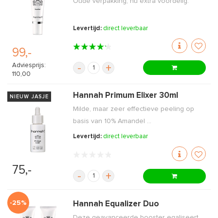
Oude verpakking, nu extra voordelig.
Levertijd:
direct leverbaar
99,-
Adviesprijs:
-
+
110,00
Hannah Primum Elixer 30ml
NIEUW JASJE
Milde, maar zeer effectieve peeling op
basis van 10% Amandel ...
Levertijd:
direct leverbaar
75,-
-
+
-25%
Hannah Equalizer Duo
Deze geavanceerde booster egaliseert