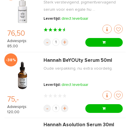
Sterk verstevigend, pigmentvervagend
serum voor een egale hu ...
Levertijd:
direct leverbaar
76,50
Adviesprijs:
-
+
85,00
-38%
Hannah BeYOUty Serum 50ml
Oude verpakking, nu extra voordelig.
Levertijd:
direct leverbaar
75,-
Adviesprijs:
-
+
120,00
Hannah Asolution Serum 30ml