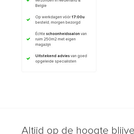
verzonden in Nederland &
Belgïe
Op werkdagen vóór
17:00u
besteld, morgen bezorgd
Échte
schoonheidssalon
van
ruim 250m2 met eigen
magazijn
Uitstekend advies
van goed
opgeleide specialisten
Altijd op de hoogte blijv