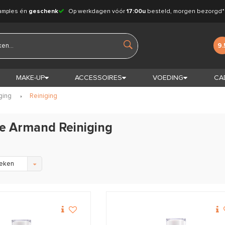
amples én
geschenk
Op werkdagen vóór
17:00u
besteld, morgen bezorgd*
9.
MAKE-UP
ACCESSOIRES
VOEDING
CA
ging
Reiniging
te Armand Reiniging
eken