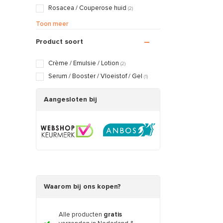
Rosacea / Couperose huid
(2)
Vette / Gecombineerde huid
(2)
Toon meer
Vochtarme / Trekkerige huid
(2)
Product soort
Crème / Emulsie / Lotion
(2)
Serum / Booster / Vloeistof / Gel
(1)
Aangesloten bij
Waarom bij ons kopen?
Alle producten
gratis