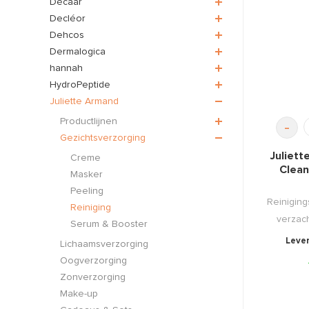
Décaar
Decléor
Dehcos
Dermalogica
hannah
HydroPeptide
Juliette Armand
Productlijnen
-
Gezichtsverzorging
Juliet
Creme
Clean
Masker
Peeling
Reinigings
Reiniging
verzach
Serum & Booster
Lever
Lichaamsverzorging
Oogverzorging
Zonverzorging
Make-up