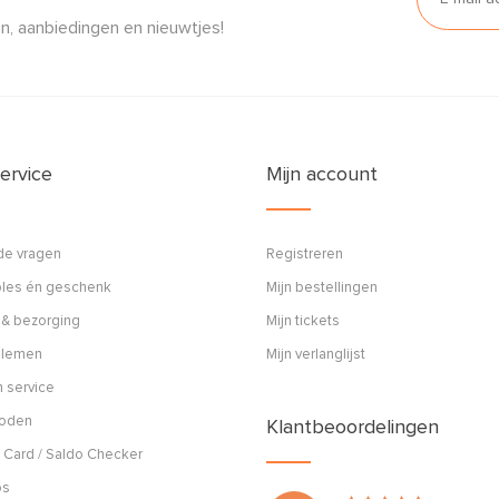
n, aanbiedingen en nieuwtjes!
ervice
Mijn account
de vragen
Registreren
ples én geschenk
Mijn bestellingen
 & bezorging
Mijn tickets
blemen
Mijn verlanglijst
 service
hoden
Klantbeoordelingen
 Card / Saldo Checker
os