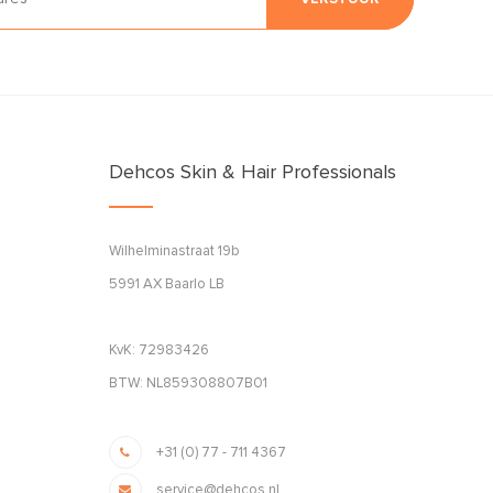
Dehcos Skin & Hair Professionals
Wilhelminastraat 19b
5991 AX Baarlo LB
KvK: 72983426
BTW: NL859308807B01
+31 (0) 77 - 711 4367
service@dehcos.nl