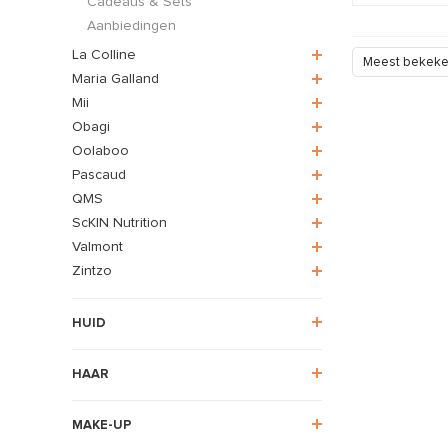
Cadeaus & Sets
Aanbiedingen
La Colline
Meest bekek
Maria Galland
Mii
Obagi
Oolaboo
Pascaud
QMS
ScKIN Nutrition
Valmont
Zintzo
HUID
HAAR
MAKE-UP