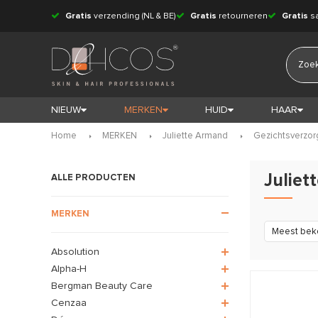
Gratis
verzending (NL & BE)
Gratis
retourneren
Gratis
s
NIEUW
MERKEN
HUID
HAAR
Home
MERKEN
Juliette Armand
Gezichtsverzor
Juliet
ALLE PRODUCTEN
MERKEN
Meest bek
Absolution
Alpha-H
Bergman Beauty Care
Cenzaa