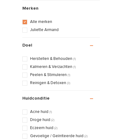
Merken
Alle merken
Juliette Armand
Doel
Herstellen & Behouden
(1)
Kalmeren & Verzachten
(1)
Peelen & Stimuleren
(1)
Reinigen & Detoxen
(3)
Huidconditie
Acne huid
(1)
Droge huid
(2)
Eczeem huid
(2)
Gevoelige / Geïrriteerde huid
(2)