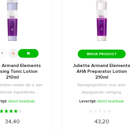
+
BEKIJK PRODUCT
te Armand Elements
Juliette Armand Element
sing Tonic Lotion
AHA Preparator Lotion
210ml
210ml
lotion welke rijk is aan
Reinigingslotion voor een
tende ingrediënte ...
diepgaande reiniging.
tijd:
direct leverbaar
Levertijd:
direct leverbaar
34,40
43,20