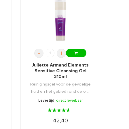
-
+
s
Juliette Armand Elements
Sensitive Cleansing Gel
210ml
Reinigingsgel voor de gevoelige
huid en het gebied rond de o ...
Levertijd:
direct leverbaar
42,40