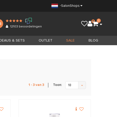
Salon
Shops
0
5
12103
beoordelingen
DEAUS & SETS
OUTLET
SALE
BLOG
Toon:
1 - 3 van 3
18