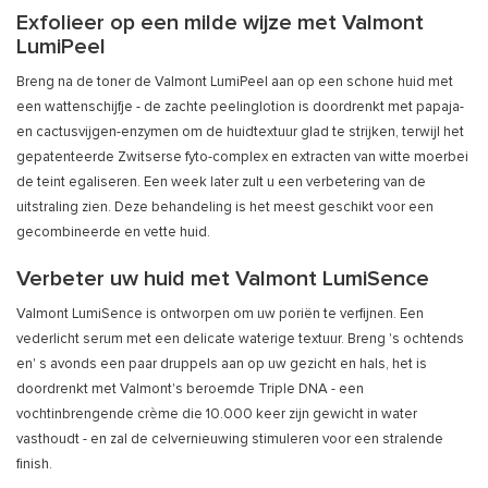
Exfolieer op een milde wijze met Valmont
LumiPeel
Breng na de toner de Valmont LumiPeel aan op een schone huid met
een wattenschijfje - de zachte peelinglotion is doordrenkt met papaja-
en cactusvijgen-enzymen om de huidtextuur glad te strijken, terwijl het
gepatenteerde Zwitserse fyto-complex en extracten van witte moerbei
de teint egaliseren. Een week later zult u een verbetering van de
uitstraling zien. Deze behandeling is het meest geschikt voor een
gecombineerde en vette huid.
Verbeter uw huid met Valmont LumiSence
Valmont LumiSence is ontworpen om uw poriën te verfijnen. Een
vederlicht serum met een delicate waterige textuur. Breng 's ochtends
en' s avonds een paar druppels aan op uw gezicht en hals, het is
doordrenkt met Valmont's beroemde Triple DNA - een
vochtinbrengende crème die 10.000 keer zijn gewicht in water
vasthoudt - en zal de celvernieuwing stimuleren voor een stralende
finish.