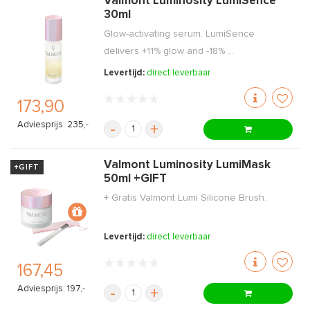
Valmont Luminosity LumiSence
30ml
Glow-activating serum. LumiSence
delivers +11% glow and -18% ...
Levertijd:
direct leverbaar
173,90
Adviesprijs: 235,-
-
+
Valmont Luminosity LumiMask
+GIFT
50ml +GIFT
+ Gratis Valmont Lumi Silicone Brush.
Levertijd:
direct leverbaar
167,45
Adviesprijs: 197,-
-
+