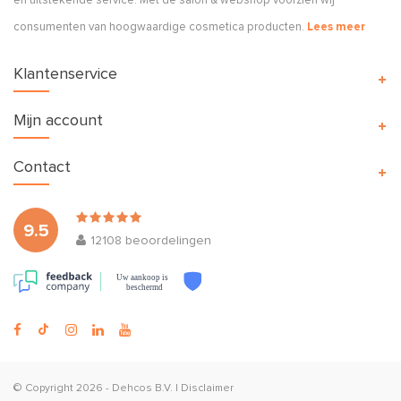
en uitstekende service. Met de salon & webshop voorzien wij
consumenten van hoogwaardige cosmetica producten.
Lees meer
Klantenservice
Mijn account
Contact
9.5
12108
beoordelingen
Uw aankoop is
beschermd
© Copyright 2026 -
Dehcos B.V.
|
Disclaimer