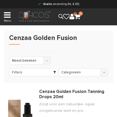
Gratis
verzending (NL & BE)
0
Menu
Cenzaa Golden Fusion
Meest bekeken
Filters
Categorieën
Cenzaa Golden Fusion Tanning
Drops 20ml
Zorgt voor een natuurlijke, egaal
zongebruinde teint én pra ...