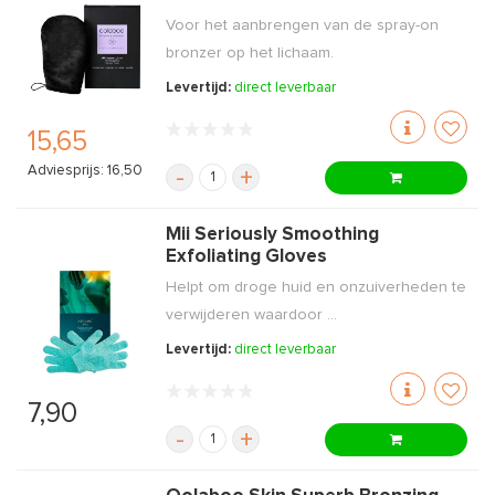
Voor het aanbrengen van de spray-on
bronzer op het lichaam.
Levertijd:
direct leverbaar
15,65
Adviesprijs: 16,50
-
+
Mii Seriously Smoothing
Exfoliating Gloves
Helpt om droge huid en onzuiverheden te
verwijderen waardoor ...
Levertijd:
direct leverbaar
7,90
-
+