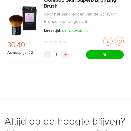
Oolaboo Skin Superb Bronzing
Brush
Voor het aanbrengen van de Spray-on
Bronzer op het gezicht.
Levertijd:
direct leverbaar
30,40
Adviesprijs: 32,-
-
+
Altijd op de hoogte blijven?