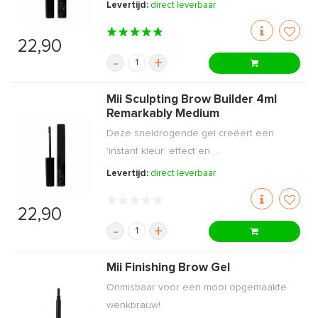
Levertijd:
direct leverbaar
22,90
-
+
Mii Sculpting Brow Builder 4ml
Remarkably Medium
Deze sneldrogende gel creëert een
'instant kleur' effect en ...
Levertijd:
direct leverbaar
22,90
-
+
Mii Finishing Brow Gel
Onmisbaar voor een mooi opgemaakte
wenkbrauw!