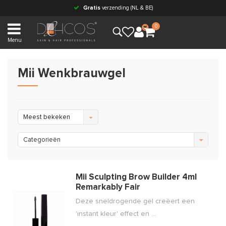
Gratis
verzending (NL & BE)
0
Menu
Mii Wenkbrauwgel
Meest bekeken
Categorieën
Mii Sculpting Brow Builder 4ml
Remarkably Fair
Deze sneldrogende gel creëert een
'instant kleur' effect en ...