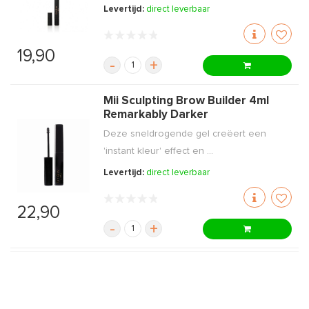
Levertijd:
direct leverbaar
19,90
-
+
Mii Sculpting Brow Builder 4ml
Remarkably Darker
Deze sneldrogende gel creëert een
'instant kleur' effect en ...
Levertijd:
direct leverbaar
22,90
-
+