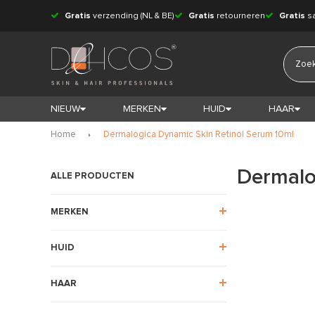
Gratis
verzending (NL & BE)
Gratis
retourneren
Gratis
s
NIEUW
MERKEN
HUID
HAAR
Home
Dermalogica Dynamic Skin Retinol Serum 10ml
Dermalo
ALLE PRODUCTEN
MERKEN
HUID
HAAR