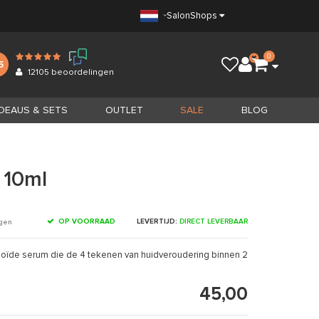
Salon
Shops
0
5
12105
beoordelingen
DEAUS & SETS
OUTLET
SALE
BLOG
 10ml
OP VOORRAAD
LEVERTIJD:
DIRECT LEVERBAAR
ngen
oïde serum die de 4 tekenen van huidveroudering binnen 2
45,00