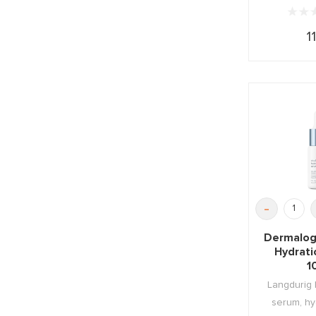
1
-
Dermalogi
Hydrat
1
Langdurig
serum, hy