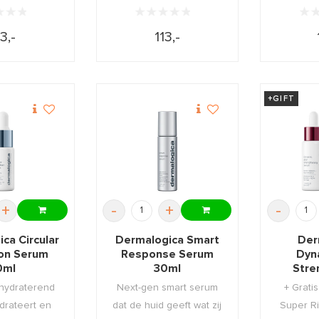
13,-
113,-
+GIFT
+
-
+
-
ca Circular
Dermalogica Smart
Der
ion Serum
Response Serum
Dyn
0ml
30ml
Stre
Serum
 hydraterend
Next-gen smart serum
+ Grati
drateert en
dat de huid geeft wat zij
Super Ri