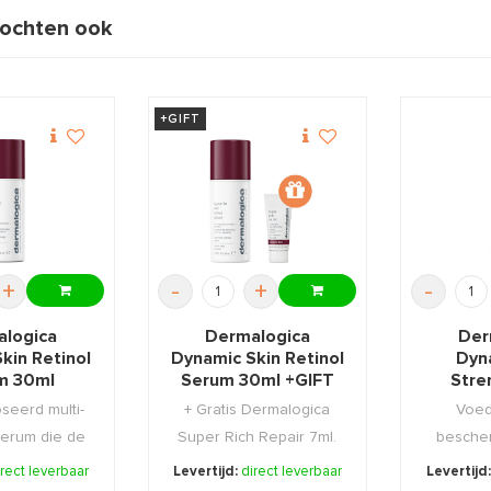
ochten ook
+GIFT
+
-
+
-
logica
Dermalogica
Der
kin Retinol
Dynamic Skin Retinol
Dyn
m 30ml
Serum 30ml +GIFT
Stre
Ser
eerd multi-
+ Gratis Dermalogica
Voed
serum die de
Super Rich Repair 7ml.
besche
 van hu ...
irect leverbaar
Levertijd:
direct leverbaar
Levertijd