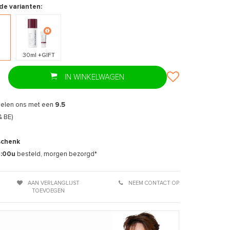
de varianten:
30ml +GIFT
IN WINKELWAGEN
delen ons met een
9.5
& BE)
schenk
7:00u
besteld, morgen bezorgd*
AAN VERLANGLIJST
NEEM CONTACT OP
TOEVOEGEN