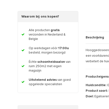
Waarom bij ons kopen?
Alle producten
gratis
verzonden in Nederland &
Beschrijving
Belgïe
Op werkdagen vóór
17:00u
Hooggedoseerd, 
besteld, morgen bezorgd
een voortdurend
verbetert de hui
Échte
schoonheidssalon
van
ruim 250m2 met eigen
magazijn
Producteigens
Uitstekend advies
van goed
opgeleide specialisten
Huidconditie:
G
Product soort:
Doel:
Egalisere