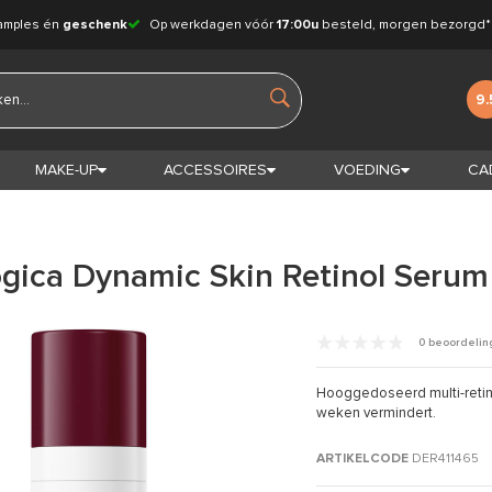
amples én
geschenk
Op werkdagen vóór
17:00u
besteld, morgen bezorgd*
9.
MAKE-UP
ACCESSOIRES
VOEDING
CA
gica Dynamic Skin Retinol Serum
0 beoordeli
Hooggedoseerd multi-retin
weken vermindert.
ARTIKELCODE
DER411465