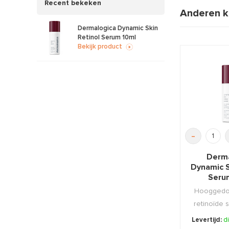
Recent bekeken
Anderen k
Dermalogica Dynamic Skin
Retinol Serum 10ml
Bekijk product
-
Derma
Dynamic S
Seru
Hooggedos
retinoïde 
4 tekenen
Levertijd:
d