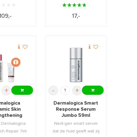
109,-
17,-
+
-
+
malogica
Dermalogica Smart
amic Skin
Response Serum
ngthening
Jumbo 59ml
 30ml +GIFT
s Dermalogica
Next-gen smart serum
ch Repair 7ml.
dat de huid geeft wat zij