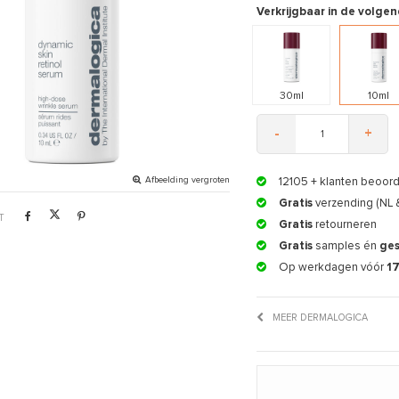
Verkrijgbaar in de volgen
30ml
10ml
-
+
Afbeelding vergroten
12105
+ klanten beoor
Gratis
verzending (NL 
T
Gratis
retourneren
Gratis
samples én
ge
Op werkdagen vóór
1
MEER DERMALOGICA