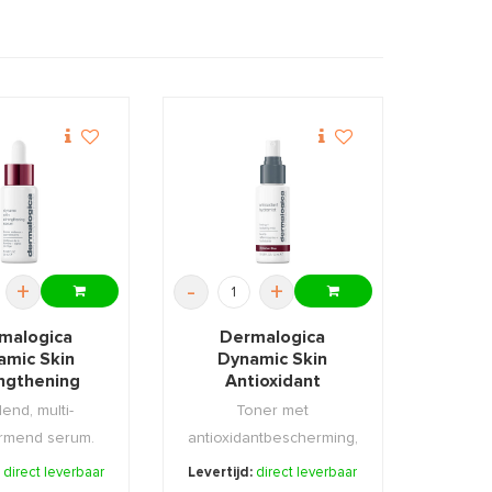
+
-
+
malogica
Dermalogica
amic Skin
Dynamic Skin
ngthening
Antioxidant
um 30ml
Hydramist 30ml
end, multi-
Toner met
rmend serum.
antioxidantbescherming,
verstevigt en hydrateert.
:
direct leverbaar
Levertijd:
direct leverbaar