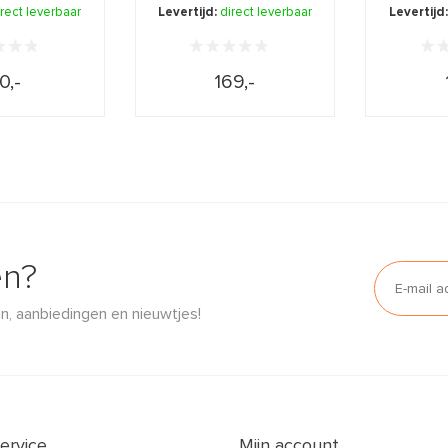
huid van ...
nodig heeft, ...
irect leverbaar
Levertijd:
direct leverbaar
Levertijd
0,-
169,-
en?
n, aanbiedingen en nieuwtjes!
ervice
Mijn account