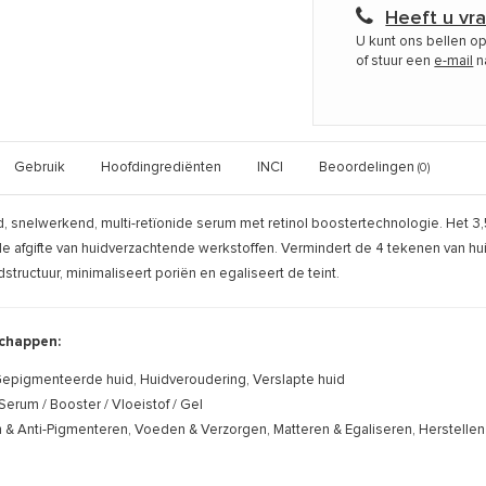
Heeft u vr
U kunt ons bellen o
of stuur een
e-mail
n
Gebruik
Hoofdingrediënten
INCI
Beoordelingen
(0)
snelwerkend, multi-retïonide serum met retinol boostertechnologie. Het 3,5
e afgifte van huidverzachtende werkstoffen. Vermindert de 4 tekenen van hu
dstructuur, minimaliseert poriën en egaliseert de teint.
chappen:
epigmenteerde huid, Huidveroudering, Verslapte huid
Serum / Booster / Vloeistof / Gel
n & Anti-Pigmenteren, Voeden & Verzorgen, Matteren & Egaliseren, Herstellen