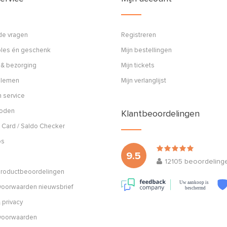
de vragen
Registreren
ples én geschenk
Mijn bestellingen
 & bezorging
Mijn tickets
blemen
Mijn verlanglijst
 service
hoden
Klantbeoordelingen
 Card / Saldo Checker
os
9.5
12105
beoordeling
 productbeoordelingen
Uw aankoop is
oorwaarden nieuwsbrief
beschermd
 privacy
voorwaarden