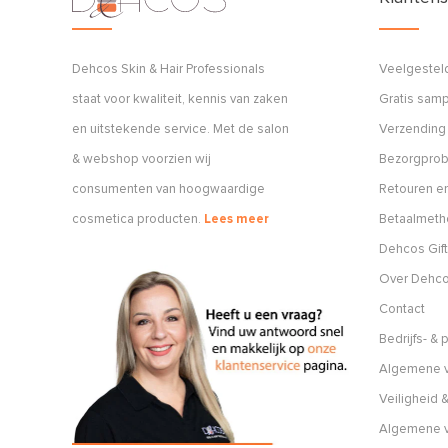
Dehcos Skin & Hair Professionals
Veelgestel
staat voor kwaliteit, kennis van zaken
Gratis sam
en uitstekende service. Met de salon
Verzending
& webshop voorzien wij
Bezorgpro
consumenten van hoogwaardige
Retouren en
cosmetica producten.
Lees meer
Betaalmet
Dehcos Gift
Over Dehc
Contact
Bedrijfs- &
Algemene v
Veiligheid &
Algemene 