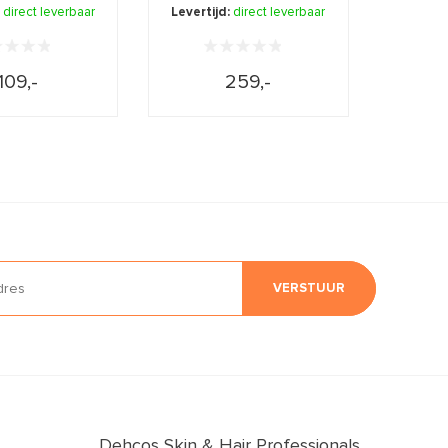
nodig heeft, ...
:
direct leverbaar
Levertijd:
direct leverbaar
109,-
259,-
VERSTUUR
Dehcos Skin & Hair Professionals