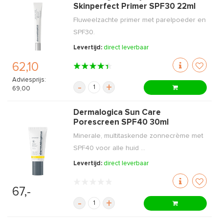
Skinperfect Primer SPF30 22ml
Fluweelzachte primer met parelpoeder en
SPF30.
Levertijd:
direct leverbaar
62,10
Adviesprijs:
-
+
69,00
Dermalogica Sun Care
Porescreen SPF40 30ml
Minerale, multitaskende zonnecrème met
SPF40 voor alle huid ...
Levertijd:
direct leverbaar
67,-
-
+