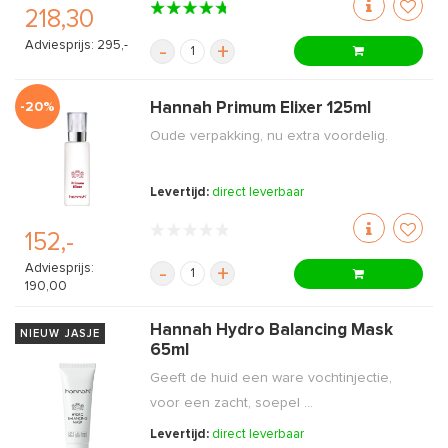
218,30
Adviesprijs: 295,-
-
+
-20%
Hannah Primum Elixer 125ml
Oude verpakking, nu extra voordelig.
Levertijd:
direct leverbaar
152,-
Adviesprijs:
-
+
190,00
Hannah Hydro Balancing Mask
NIEUW JASJE
65ml
Geeft de huid een ware vochtinjectie,
voor een zacht, soepel ...
Levertijd:
direct leverbaar