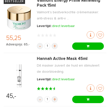
Valmont Energy Prime Renewing
BESTSELLER
Pack 15ml
Valmont’s bestverkochte crèmemasker:
anti-stress & anti-v ...
Levertijd:
direct leverbaar
55,25
Adviesprijs: 65,-
-
+
Hannah Active Mask 45ml
Dit masker zuivert de huid en stimuleert
de doorbloeding.
Levertijd:
direct leverbaar
45,-
-
+