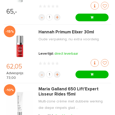
65,-
-
+
-15%
Hannah Primum Elixer 30ml
Oude verpakking, nu extra voordelig.
Levertijd:
direct leverbaar
62,05
Adviesprijs:
-
+
73,00
Maria Galland 650 Lift'Expert
-10%
Lisseur Rides 15ml
Multi-zone crème met dubbele werking
die diepe rimpels glad ...