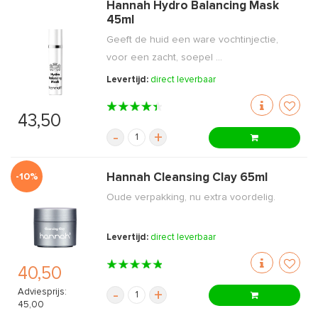
Hannah Hydro Balancing Mask
45ml
Geeft de huid een ware vochtinjectie,
voor een zacht, soepel ...
Levertijd:
direct leverbaar
43,50
-
+
-10%
Hannah Cleansing Clay 65ml
Oude verpakking, nu extra voordelig.
Levertijd:
direct leverbaar
40,50
Adviesprijs:
-
+
45,00