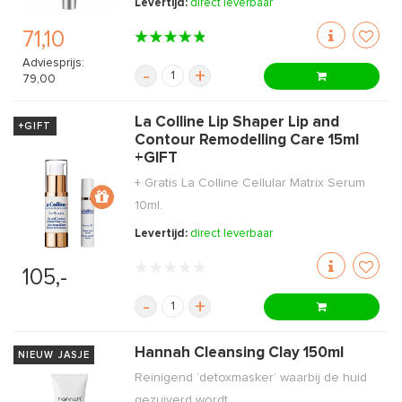
Levertijd:
direct leverbaar
71,10
Adviesprijs:
-
+
79,00
La Colline Lip Shaper Lip and
+GIFT
Contour Remodelling Care 15ml
+GIFT
+ Gratis La Colline Cellular Matrix Serum
10ml.
Levertijd:
direct leverbaar
105,-
-
+
Hannah Cleansing Clay 150ml
NIEUW JASJE
Reinigend ‘detoxmasker’ waarbij de huid
gezuiverd wordt.