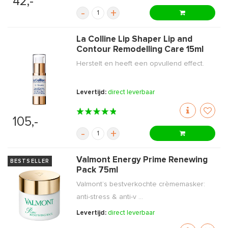
42,-
-
+
La Colline Lip Shaper Lip and
Contour Remodelling Care 15ml
Herstelt en heeft een opvullend effect.
Levertijd:
direct leverbaar
105,-
-
+
Valmont Energy Prime Renewing
BESTSELLER
Pack 75ml
Valmont’s bestverkochte crèmemasker:
anti-stress & anti-v ...
Levertijd:
direct leverbaar