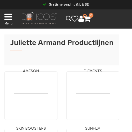
Gratis
verzending (NL & BE)
0
Menu
Juliette Armand Productlijnen
AMESON
ELEMENTS
SKIN BOOSTERS
SUNFILM