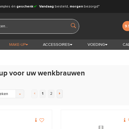
amples én
geschenk
Vandaag
besteld,
morgen
bezorgd*
9.
MAKE-UP
ACCESSOIRES
VOEDING
CA
up voor uw wenkbrauwen
1
2
eken