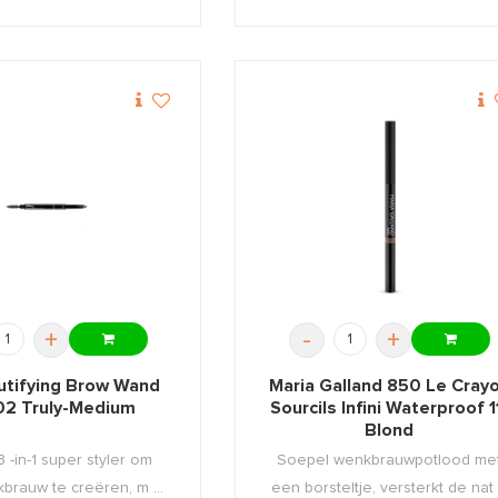
+
-
+
utifying Brow Wand
Maria Galland 850 Le Cray
02 Truly-Medium
Sourcils Infini Waterproof 1
Blond
 -in-1 super styler om
Soepel wenkbrauwpotlood me
brauw te creëren, m ...
een borsteltje, versterkt de nat .