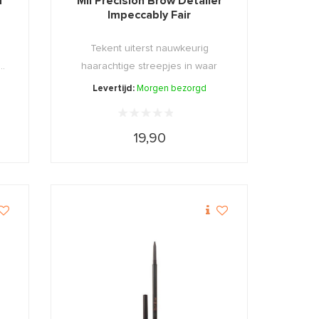
d
Mii Precision Brow Detailer
Impeccably Fair
Tekent uiterst nauwkeurig
..
haarachtige streepjes in waar
nodi ...
Levertijd:
Morgen bezorgd
19,90