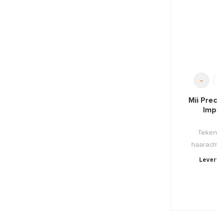
-
Mii Pre
Imp
Tekent
haaracht
Levert