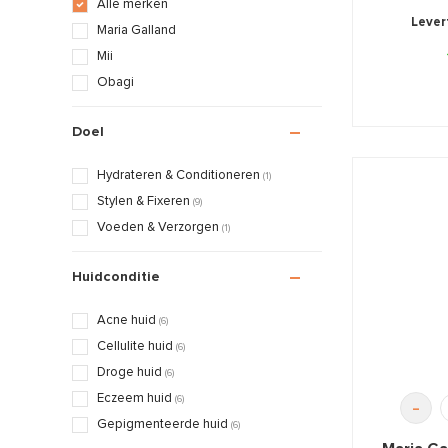
Alle merken
Levert
Maria Galland
Mii
Obagi
Doel
Hydrateren & Conditioneren
(1)
Stylen & Fixeren
(9)
Voeden & Verzorgen
(1)
Huidconditie
Acne huid
(6)
Cellulite huid
(6)
Droge huid
(6)
Eczeem huid
(6)
-
Gepigmenteerde huid
(6)