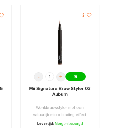
-
+
05
Mii Signature Brow Styler 03
Auburn
Wenkbrauwstyler met een
natuurlijk micro-blading effect.
Levertijd:
Morgen bezorgd