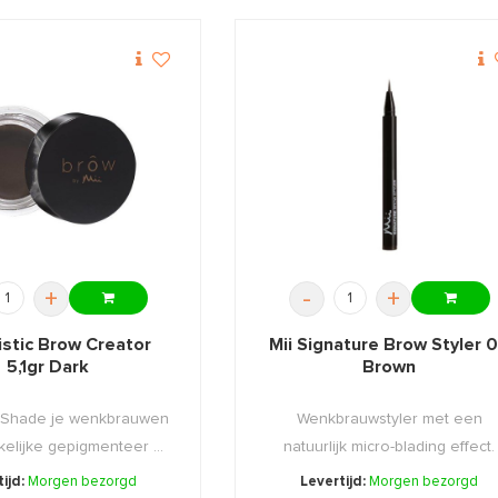
+
-
+
tistic Brow Creator
Mii Signature Brow Styler 
5,1gr Dark
Brown
 Shade je wenkbrauwen
Wenkbrauwstyler met een
kelijke gepigmenteer ...
natuurlijk micro-blading effect.
ijd:
Morgen bezorgd
Levertijd:
Morgen bezorgd