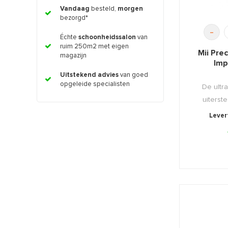
Vandaag
besteld,
morgen
bezorgd*
-
Échte
schoonheidssalon
van
ruim 250m2 met eigen
Mii Pre
magazijn
Imp
Uitstekend advies
van goed
opgeleide specialisten
De ultra
uiterste
Levert