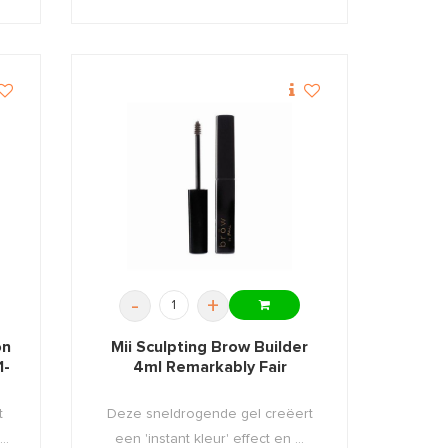
-
+
on
Mii Sculpting Brow Builder
1-
4ml Remarkably Fair
t
Deze sneldrogende gel creëert
..
een 'instant kleur' effect en ...