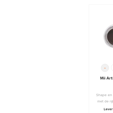
-
Mii Ar
Shape en
met de rij
Levert