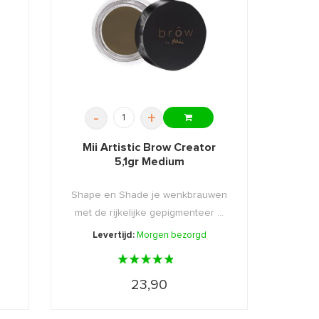
-
+
Mii Artistic Brow Creator
5,1gr Medium
Shape en Shade je wenkbrauwen
met de rijkelijke gepigmenteer ...
Levertijd:
Morgen bezorgd
23,90