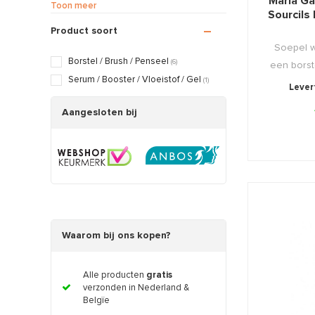
Maria Ga
Gevoelige / Geïrriteerde huid
(6)
Toon meer
Sourcils 
Huidveroudering
(6)
Product soort
Littekens / Brandwonden
(6)
Soepel 
Rosacea / Couperose huid
(6)
Borstel / Brush / Penseel
(6)
een borste
Verslapte huid
(6)
Serum / Booster / Vloeistof / Gel
(1)
Levert
Vette / Gecombineerde huid
(6)
Vochtarme / Trekkerige huid
Aangesloten bij
(6)
Zwangerschapshuid
(6)
Waarom bij ons kopen?
Alle producten
gratis
verzonden in Nederland &
Belgïe