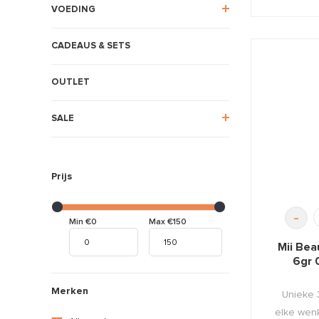
VOEDING
CADEAUS & SETS
OUTLET
SALE
Prijs
-
Min €0
Max €150
Mii Bea
6gr 
Merken
Unieke 3
elke wenk