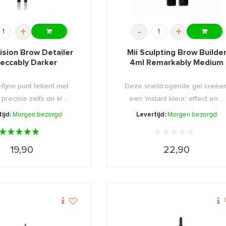
+
-
+
cision Brow Detailer
Mii Sculpting Brow Builde
eccably Darker
4ml Remarkably Medium
-fijne punt tekent met
Deze sneldrogende gel creëer
 precisie zelfs de kl ...
een 'instant kleur' effect en ...
ijd:
Morgen bezorgd
Levertijd:
Morgen bezorgd
19,90
22,90