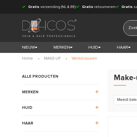
Gratis
verzending (NL & BE)
Gratis
retourneren
Gratis
s
NIEUW
MERKEN
HUID
HAAR
Home
MAKE-UP
Wenkbrauwen
Make-
ALLE PRODUCTEN
MERKEN
Meest bek
HUID
HAAR