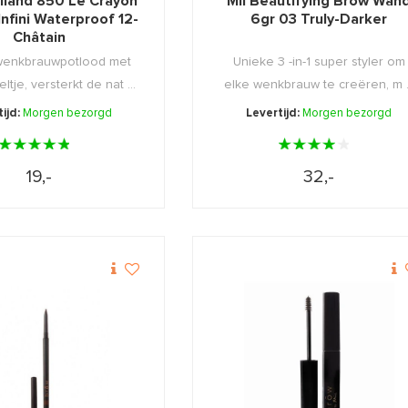
lland 850 Le Crayon
Mii Beautifying Brow Wan
Infini Waterproof 12-
6gr 03 Truly-Darker
Châtain
wenkbrauwpotlood met
Unieke 3 -in-1 super styler om
ltje, versterkt de nat ...
elke wenkbrauw te creëren, m .
ijd:
Morgen bezorgd
Levertijd:
Morgen bezorgd
19,-
32,-