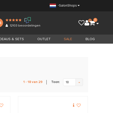
Salon
Shops
0
5
12103
beoordelingen
DEAUS & SETS
OUTLET
SALE
BLOG
Toon:
1 - 18 van 29
18