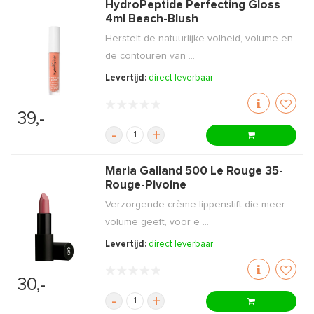
HydroPeptide Perfecting Gloss
4ml Beach-Blush
Herstelt de natuurlijke volheid, volume en
de contouren van ...
Levertijd:
direct leverbaar
39,-
-
+
Maria Galland 500 Le Rouge 35-
Rouge-Pivoine
Verzorgende crème-lippenstift die meer
volume geeft, voor e ...
Levertijd:
direct leverbaar
30,-
-
+