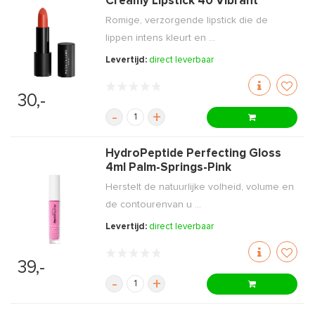
Creamy Lipstick 40 Vibrant
Romige, verzorgende lipstick die de
lippen intens kleurt en ...
Levertijd:
direct leverbaar
30,-
-
+
HydroPeptide Perfecting Gloss
4ml Palm-Springs-Pink
Herstelt de natuurlijke volheid, volume en
de contourenvan u ...
Levertijd:
direct leverbaar
39,-
-
+