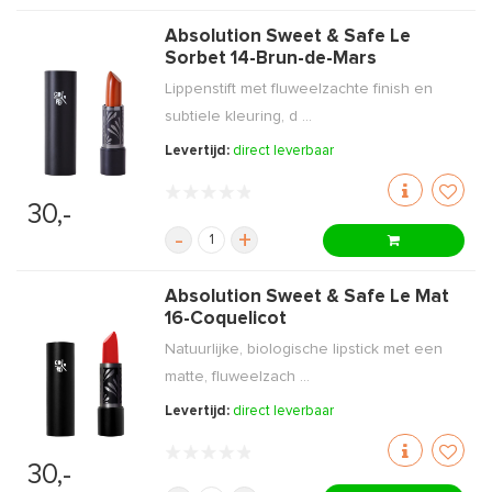
Absolution Sweet & Safe Le
Sorbet 14-Brun-de-Mars
Lippenstift met fluweelzachte finish en
subtiele kleuring, d ...
Levertijd:
direct leverbaar
30,-
-
+
Absolution Sweet & Safe Le Mat
16-Coquelicot
Natuurlijke, biologische lipstick met een
matte, fluweelzach ...
Levertijd:
direct leverbaar
30,-