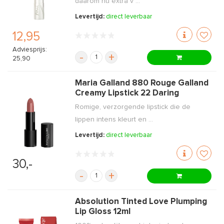
daarom nu extra v ...
Levertijd:
direct leverbaar
12,95
Adviesprijs:
-
+
25,90
Maria Galland 880 Rouge Galland
Creamy Lipstick 22 Daring
Romige, verzorgende lipstick die de
lippen intens kleurt en ...
Levertijd:
direct leverbaar
30,-
-
+
Absolution Tinted Love Plumping
Lip Gloss 12ml