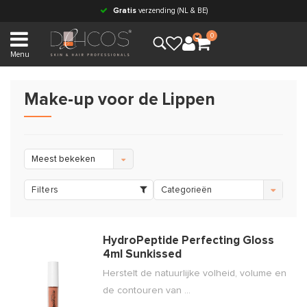
Gratis
verzending (NL & BE)
0
Menu
Make-up voor de Lippen
Meest bekeken
Filters
Categorieën
HydroPeptide Perfecting Gloss
4ml Sunkissed
Herstelt de natuurlijke volheid, volume en
de contouren van ...