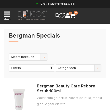
Gratis
verzending (NL & BE)
0
Menu
Bergman Specials
Meest bekeken
Filters
Categorieën
Bergman Beauty Care Reborn
Scrub 100ml
Zacht romige scrub. Voedt de huid, maakt
glad, egaal en vita ...