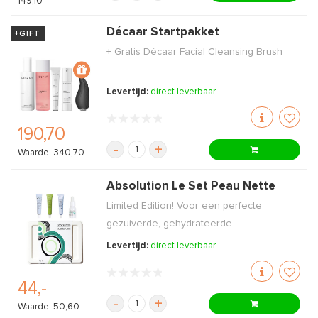
149,10
Décaar Startpakket
+GIFT
+ Gratis Décaar Facial Cleansing Brush
Levertijd:
direct leverbaar
190,70
-
+
Waarde: 340,70
Absolution Le Set Peau Nette
Limited Edition! Voor een perfecte
gezuiverde, gehydrateerde ...
Levertijd:
direct leverbaar
44,-
-
+
Waarde: 50,60