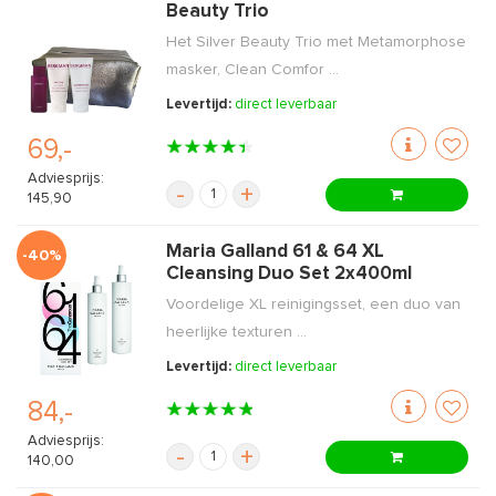
Beauty Trio
Het Silver Beauty Trio met Metamorphose
masker, Clean Comfor ...
Levertijd:
direct leverbaar
69,-
Adviesprijs:
-
+
145,90
Maria Galland 61 & 64 XL
-40%
Cleansing Duo Set 2x400ml
Voordelige XL reinigingsset, een duo van
heerlijke texturen ...
Levertijd:
direct leverbaar
84,-
Adviesprijs:
-
+
140,00