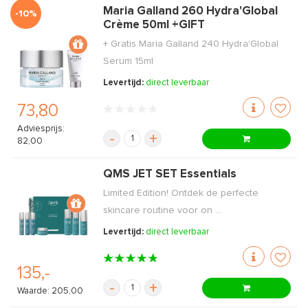
Maria Galland 260 Hydra'Global
-10%
Crème 50ml +GIFT
+ Gratis Maria Galland 240 Hydra'Global
Serum 15ml
Levertijd:
direct leverbaar
73,80
Adviesprijs:
-
+
82,00
QMS JET SET Essentials
Limited Edition! Ontdek de perfecte
skincare routine voor on ...
Levertijd:
direct leverbaar
135,-
-
+
Waarde: 205,00