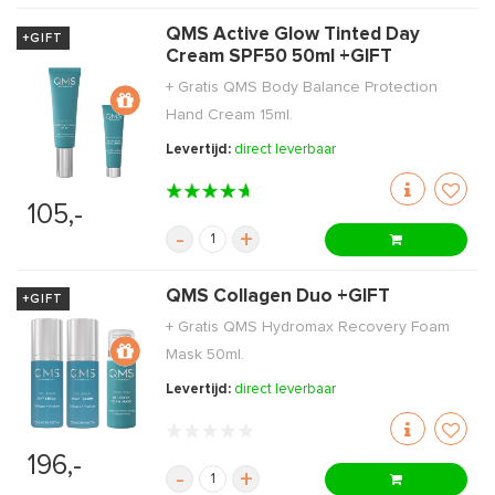
QMS Active Glow Tinted Day
+GIFT
Cream SPF50 50ml +GIFT
+ Gratis QMS Body Balance Protection
Hand Cream 15ml.
Levertijd:
direct leverbaar
105,-
-
+
QMS Collagen Duo +GIFT
+GIFT
+ Gratis QMS Hydromax Recovery Foam
Mask 50ml.
Levertijd:
direct leverbaar
196,-
-
+