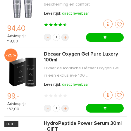
bescherming en comfort.
Levertijd:
direct leverbaar
94,40
Adviesprijs:
-
+
118,00
Décaar Oxygen Gel Pure Luxery
-25%
100ml
Ervaar de iconische Décaar Oxygen Gel
in een exclusieve 100 ...
Levertijd:
direct leverbaar
99,-
Adviesprijs:
-
+
132,00
HydroPeptide Power Serum 30ml
+GIFT
+GIFT