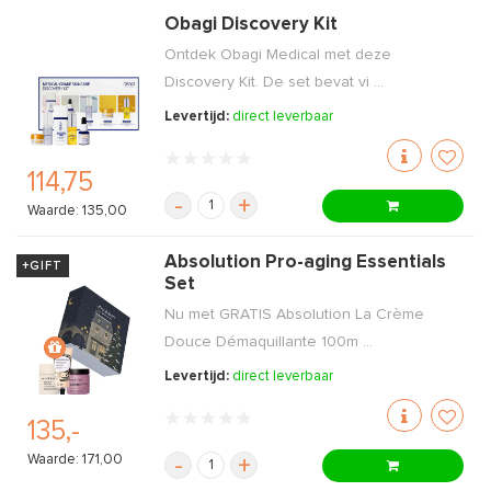
Obagi Discovery Kit
Ontdek Obagi Medical met deze
Discovery Kit. De set bevat vi ...
Levertijd:
direct leverbaar
114,75
-
+
Waarde: 135,00
Absolution Pro-aging Essentials
+GIFT
Set
Nu met GRATIS Absolution La Crème
Douce Démaquillante 100m ...
Levertijd:
direct leverbaar
135,-
Waarde: 171,00
-
+