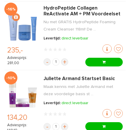
HydroPeptide Collagen
-16%
ReActivate AM + PM Voordeelset
Nu met GRATIS HydroPeptide Foaming
Cream Cleanser 118ml! De ...
Levertijd:
direct leverbaar
235,-
Adviesprijs:
-
+
281,00
-10%
Juliette Armand Startset Basic
Maak kennis met Juliette Armand met
deze voordelige basis st ...
Levertijd:
direct leverbaar
134,20
Adviesprijs:
-
+