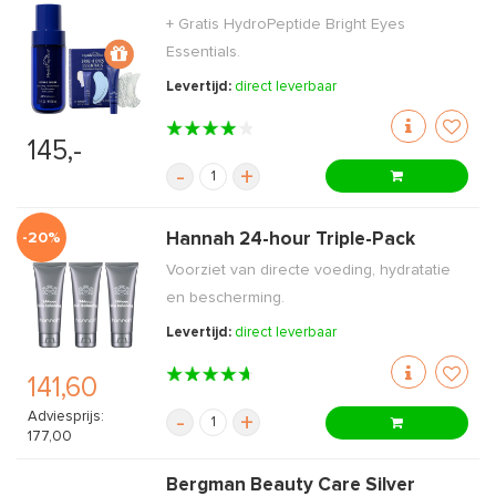
+ Gratis HydroPeptide Bright Eyes
Essentials.
Levertijd:
direct leverbaar
145,-
-
+
-20%
Hannah 24-hour Triple-Pack
Voorziet van directe voeding, hydratatie
en bescherming.
Levertijd:
direct leverbaar
141,60
Adviesprijs:
-
+
177,00
Bergman Beauty Care Silver