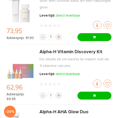
Voor een schone basis en een natuurlijke
glow.
Levertijd:
direct leverbaar
73,95
-
+
Adviesprijs: 91,90
Alpha-H Vitamin Discovery Kit
De ideale kit om kennis te maken met de
4 vitamine serums
Levertijd:
direct leverbaar
62,96
Adviesprijs:
-
+
69,95
-20%
Alpha-H AHA Glow Duo