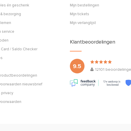
ples én geschenk
Mijn bestellingen
 & bezorging
Mijn tickets
blemen
Mijn verlanglijst
 service
hoden
Klantbeoordelingen
 Card / Saldo Checker
os
9.5
12101
beoordeling
 productbeoordelingen
Uw aankoop is
oorwaarden nieuwsbrief
beschermd
 privacy
voorwaarden