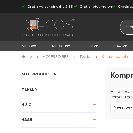
Gratis
verzending (NL & BE)
Gratis
retourneren
Gratis
s
NIEUW
MERKEN
HUID
HAAR
Home
ACCESSOIRES
Textiel
Kompresdoeken
Kompr
ALLE PRODUCTEN
MERKEN
Met de exclu
eenvoudige e
HUID
Meest bek
HAAR