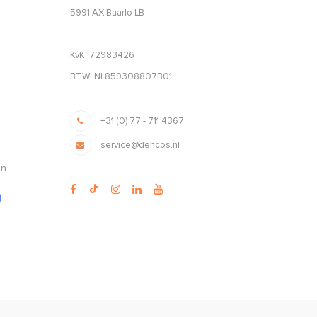
5991 AX Baarlo LB
KvK: 72983426
BTW: NL859308807B01
+31 (0) 77 - 711 4367
service@dehcos.nl
en