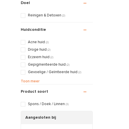
Doel
Reinigen & Detoxen
(2)
Huidconditie
Acne huid
(2)
Droge huid
(2)
Eczeem huid
(2)
Gepigmenteerde huid
(2)
Gevoelige / Geïrriteerde huid
(2)
Huidveroudering
(2)
Toon meer
Littekens / Brandwonden
(2)
Product soort
Rosacea / Couperose huid
(2)
Verslapte huid
(2)
Spons / Doek / Linnen
(3)
Vette / Gecombineerde huid
(2)
Vochtarme / Trekkerige huid
Aangesloten bij
(2)
Zwangerschapshuid
(2)