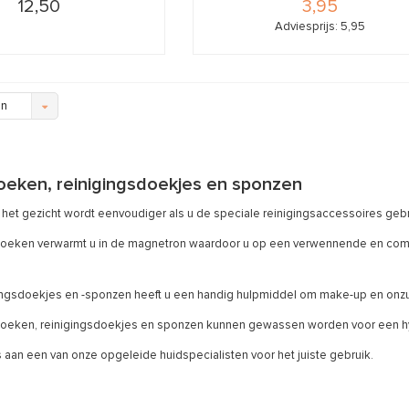
12,50
3,95
Adviesprijs: 5,95
en
eken, reinigingsdoekjes en sponzen
 het gezicht wordt eenvoudiger als u de speciale reinigingsaccessoires gebr
ken verwarmt u in de magnetron waardoor u op een verwennende en comfort
ingsdoekjes en -sponzen heeft u een handig hulpmiddel om make-up en onzu
eken, reinigingsdoekjes en sponzen kunnen gewassen worden voor een hy
 aan een van onze opgeleide huidspecialisten voor het juiste gebruik.