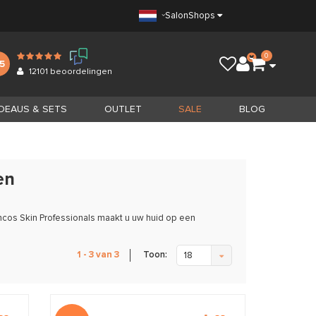
Salon
Shops
0
.5
12101
beoordelingen
DEAUS & SETS
OUTLET
SALE
BLOG
en
cos Skin Professionals maakt u uw huid op een
Toon:
1 - 3 van 3
18