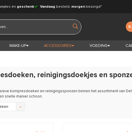
amples én
geschenk
Vandaag
besteld,
morgen
bezorgd*
9
MAKE-UP
ACCESSOIRES
VOEDING
CA
esdoeken, reinigingsdoekjes en sponz
sieve kompresdoeken en reinigingssponzen binnen het assortiment van Deh
n snelle manier schoon.
eken