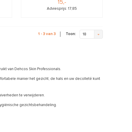
15,-
Adviesprijs: 17,85
Toon:
1 - 3 van 3
18
uikt van Dehcos Skin Professionals.
abele manier het gezicht, de hals en uw decolleté kunt
iverheden te verwijderen.
giënische gezichtsbehandeling.