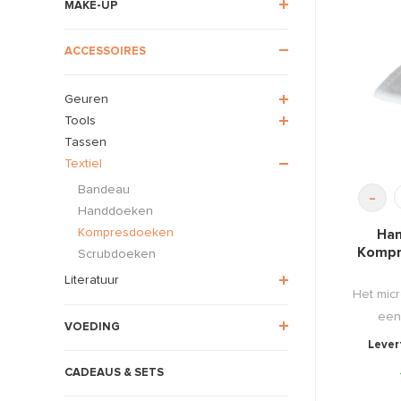
MAKE-UP
ACCESSOIRES
Geuren
Tools
Tassen
Textiel
Bandeau
-
Handdoeken
Kompresdoeken
Han
Kompr
Scrubdoeken
Literatuur
Het mic
een
VOEDING
Levert
CADEAUS & SETS