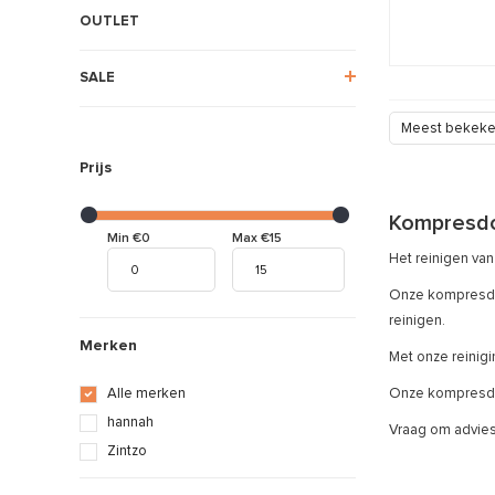
OUTLET
SALE
Meest bekek
Prijs
Kompresdo
Min €0
Max €15
Het reinigen van
Onze kompresdoe
reinigen.
Merken
Met onze reinig
Onze kompresdo
Alle merken
hannah
Vraag om advies
Zintzo