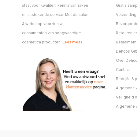
staat voor kwaliteit, kennis van zaken
Gratis sam
en uitstekende service. Met de salon
Verzending
& webshop voorzien wij
Bezorgpro
consumenten van hoogwaardige
Retouren en
cosmetica producten.
Lees meer
Betaalmet
Dehcos Gift
Over Dehc
Contact
Bedrijfs- &
Algemene v
Veiligheid &
Algemene 