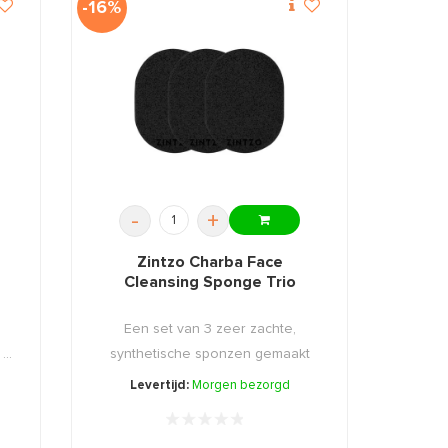
-16%
-
+
Zintzo Charba Face
Cleansing Sponge Trio
Een set van 3 zeer zachte,
..
synthetische sponzen gemaakt
van ...
Levertijd:
Morgen bezorgd