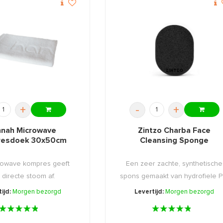
+
-
+
nah Microwave
Zintzo Charba Face
esdoek 30x50cm
Cleansing Sponge
rowave kompres geeft
Een zeer zachte, synthetische
 directe stoom af.
spons gemaakt van hydrofiele P .
ijd:
Morgen bezorgd
Levertijd:
Morgen bezorgd