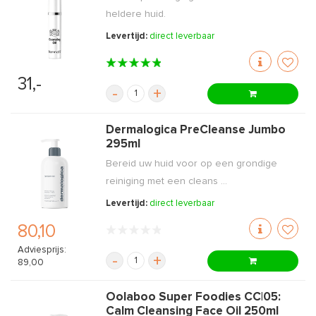
heldere huid.
Levertijd:
direct leverbaar
31,-
-
+
Dermalogica PreCleanse Jumbo
295ml
Bereid uw huid voor op een grondige
reiniging met een cleans ...
Levertijd:
direct leverbaar
80,10
Adviesprijs:
-
+
89,00
Oolaboo Super Foodies CC|05:
Calm Cleansing Face Oil 250ml