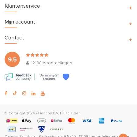
Klantenservice
Mijn account
Contact
9.5
12108
beoordelingen
Uw aankoop is
beschermd
© Copyright 2026 -
Dehcos B.V.
|
Disclaimer
Dehcos Skin & Hair Professionals
9.5
/
10
-
12108
beoordelingen op
The