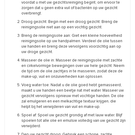
voordat u met uw gezichtsreiniging begint, om ervoor te
zorgen dat u geen extra vuil of bacteriën op uw gezicht
overbrengt.
Droog gezicht: Begin met een droog gezicht. Breng de
reinigingsolie niet aan op een vochtig gezicht.
Breng de reinigingsolie aan: Giet een kleine hoeveelheid
reinigingsolie op uw handpalmen. Verdeel de olie tussen
uw handen en breng deze vervolgens voorzichtig aan op
uw droge gezicht.
Masseer de olie in: Masseer de reinigingsolie met zachte
en cirkelvormige bewegingen over uw hele gezicht. Neem
de tijd om de olie zachtjes in te masseren, zodat deze de
make-up, vuil en onzuiverheden kan oplossen.
Voeg water toe: Nadat u de olie goed hebt gemasseerd,
maakt u uw handen een beetje nat met water. Masseer uw
gezicht vervolgens opnieuw met vochtige handen. De olie
zal emulgeren en een melkachtige textuur krijgen, die
helpt bij het verwijderen van vuil en make-up.
Spoel af: Spoel uw gezicht grondig af met lauw water. Blijf
spoelen tot alle olie en emulsie volledig van uw gezicht zijn
verwijderd.
Dep uw gezicht droog: Gebruik een schone, zachte