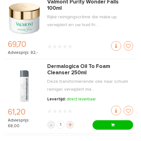
Valmont Purity Wonder Falls
100ml
Rijke reinigingscrème die make-up
verwijdert en uw huid fri ...
69,70
Adviesprijs: 82,-
Dermalogica Oil To Foam
Cleanser 250ml
Deze transformerende olie naar schuim
reiniger verwijdert ma ...
Levertijd:
direct leverbaar
61,20
Adviesprijs:
-
+
68,00