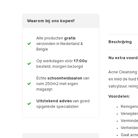
Waarom bij ons kopen?
Alle producten
gratis
Beschrijving
verzonden in Nederland &
Belgïe
Nu extra voord
Op werkdagen vóór
17:00u
besteld, morgen bezorgd
Acne Cleansing 
Échte
schoonheidssalon
van
en mild de huid
ruim 250m2 met eigen
salicylzuur, rei
magazijn
Voordelen:
Uitstekend advies
van goed
Reinigen
opgeleide specialisten
Verwijder
Verminder
Verhelder
Gaat acn