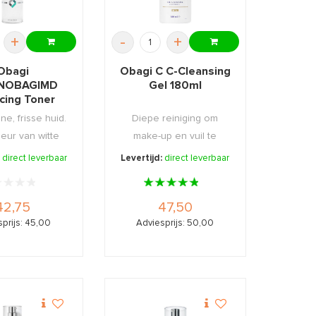
+
-
+
Obagi
Obagi C C-Cleansing
NOBAGIMD
Gel 180ml
cing Toner
200ml
e, frisse huid.
Diepe reiniging om
geur van witte
make-up en vuil te
apefruit.
verwijderen.
:
direct leverbaar
Levertijd:
direct leverbaar
42,75
47,50
prijs: 45,00
Adviesprijs: 50,00