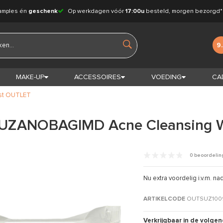
amples én
geschenk
Op werkdagen vóór
17:00u
besteld, morgen bezorgd*
9
MAKE-UP
ACCESSOIRES
VOEDING
CA
st OUTLET
SUZANOBAGIMD Acne Cleansing 
0 beoordeli
Nu extra voordelig i.v.m.
ARTIKELCODE
OUTSUZ100
Verkrijgbaar in de volgen