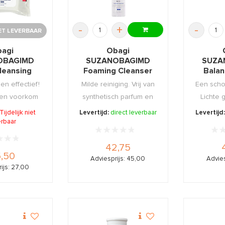
-
+
-
IET LEVERBAAR
agi
Obagi
OBAGIMD
SUZANOBAGIMD
SUZA
leansing
Foaming Cleanser
Balan
s 25st
198ml
en effectief!
Milde reiniging. Vrij van
Een schon
 en voorkom
synthetisch parfum en
Lichte 
cné.
parabenen.
gr
Tijdelijk niet
Levertijd:
direct leverbaar
Levertijd
erbaar
42,75
,50
Adviesprijs: 45,00
Advies
ijs: 27,00