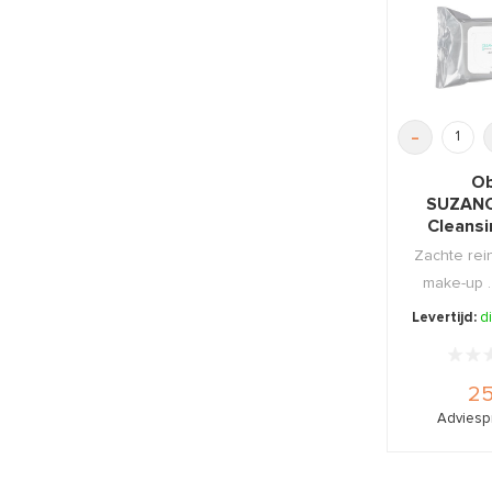
-
Ob
SUZAN
Cleans
2
Zachte rein
make-up .
parabe
Levertijd:
d
25
Adviespr