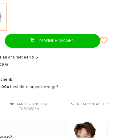
T
IN WINKELWAGEN
elen ons met een
9.5
& BE)
schenk
7:00u
besteld, morgen bezorgd*
AAN VERLANGLIJST
NEEM CONTACT OP
TOEVOEGEN
agen?