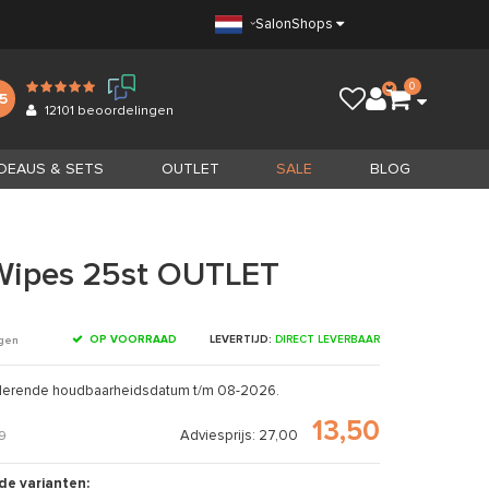
Salon
Shops
0
.5
12101
beoordelingen
DEAUS & SETS
OUTLET
SALE
BLOG
Wipes 25st OUTLET
OP VOORRAAD
LEVERTIJD:
DIRECT LEVERBAAR
ngen
 naderende houdbaarheidsdatum t/m 08-2026.
13,50
Adviesprijs: 27,00
9
de varianten: