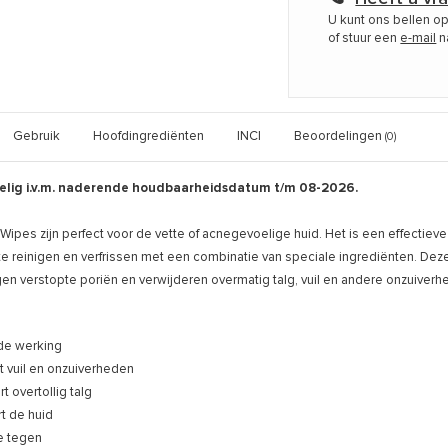
U kunt ons bellen o
of stuur een
e-mail
n
Gebruik
Hoofdingrediënten
INCI
Beoordelingen
(0)
elig i.v.m. naderende houdbaarheidsdatum t/m 08-2026.
Wipes zijn perfect voor de vette of acnegevoelige huid. Het is een effectie
 te reinigen en verfrissen met een combinatie van speciale ingrediënten. D
nigen verstopte poriën en verwijderen overmatig talg, vuil en andere onzuiver
de werking
t vuil en onzuiverheden
t overtollig talg
t de huid
e tegen