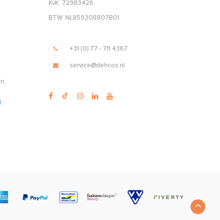
KvK: 72983426
BTW: NL859308807B01
+31 (0) 77 - 711 4367
service@dehcos.nl
en