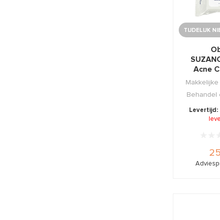
TIJDELIJK N
Ob
SUZAN
Acne C
Wipe
Makkelijke 
Behandel
a
Levertijd:
lev
25
Adviespr