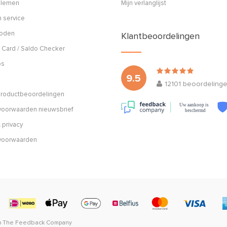
blemen
Mijn verlanglijst
 service
hoden
Klantbeoordelingen
 Card / Saldo Checker
os
9.5
12101
beoordeling
 productbeoordelingen
Uw aankoop is
oorwaarden nieuwsbrief
beschermd
 privacy
voorwaarden
p
The Feedback Company