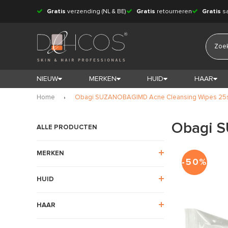
Gratis
verzending (NL & BE)
Gratis
retourneren
Gratis
s
NIEUW
MERKEN
HUID
HAAR
Home
Obagi SUZANOBAGIMD Acne Cleansing Wipes 25
Obagi 
ALLE PRODUCTEN
MERKEN
-50%
HUID
HAAR