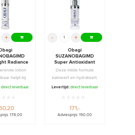
+
-
+
Obagi
Obagi
NOBAGIMD
SUZANOBAGIMD
ight Radiance
Super Antioxidant
ening Lotion
Serum 30ml
erende lotion
Deze milde formule
50ml
tbaar helpt bij
kalmeert en hydrateert,
rminderen ...
zonder uw huid ui ...
:
direct leverbaar
Levertijd:
direct leverbaar
60,20
171,-
prijs: 178,00
Adviesprijs: 190,00