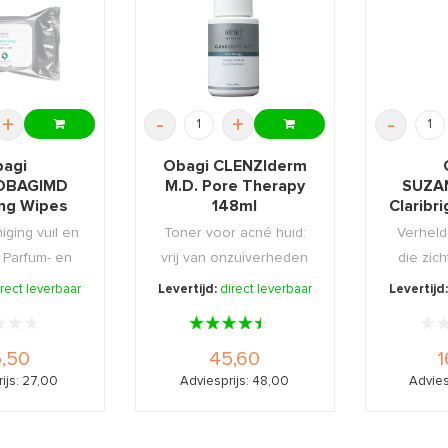
+
-
+
-
agi
Obagi CLENZIderm
OBAGIMD
M.D. Pore Therapy
SUZA
ing Wipes
148ml
Claribr
5st
Bright
iging vuil en
Toner voor acné huid:
Verheld
 Parfum- en
vrij van onzuiverheden
die zich
nenvrij.
en puistjes.
het ve
irect leverbaar
Levertijd:
direct leverbaar
Levertijd
,50
45,60
1
ijs: 27,00
Adviesprijs: 48,00
Advies