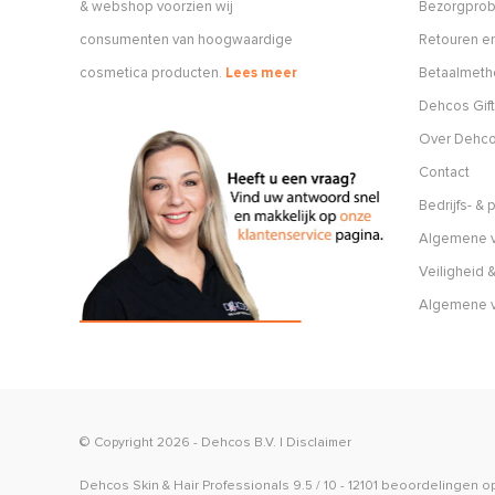
& webshop voorzien wij
Bezorgpro
consumenten van hoogwaardige
Retouren en
cosmetica producten.
Lees meer
Betaalmet
Dehcos Gift
Over Dehc
Contact
Bedrijfs- &
Algemene v
Veiligheid &
Algemene 
© Copyright 2026 -
Dehcos B.V.
|
Disclaimer
Dehcos Skin & Hair Professionals
9.5
/
10
-
12101
beoordelingen o