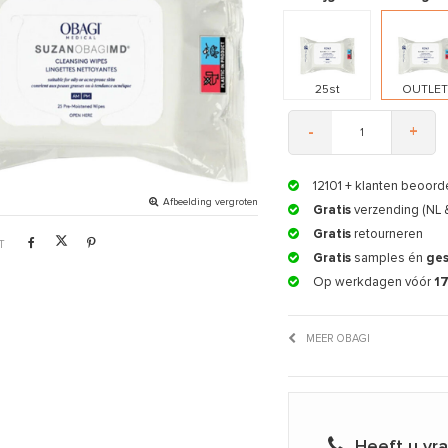
25st
OUTLE
-
+
12101
+ klanten beoord
Afbeelding vergroten
Gratis
verzending (NL 
Gratis
retourneren
T
Gratis
samples én
ge
Op werkdagen vóór
1
MEER OBAGI
Heeft u vr