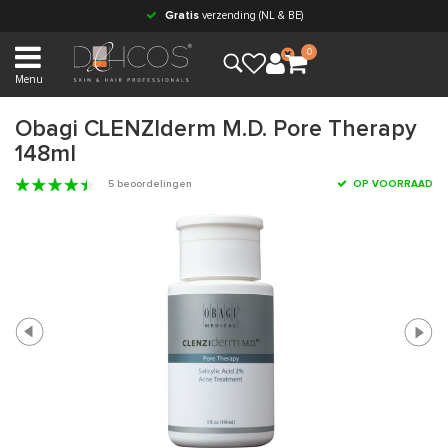
Gratis
verzending (NL & BE)
0
Menu
Obagi CLENZIderm M.D. Pore Therapy
148ml
5 beoordelingen
OP VOORRAAD