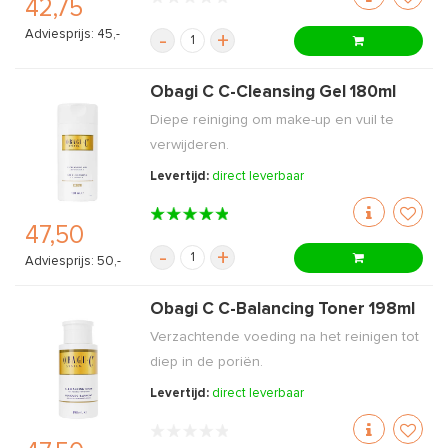
42,75
Adviesprijs: 45,-
-
+
Obagi C C-Cleansing Gel 180ml
Diepe reiniging om make-up en vuil te
verwijderen.
Levertijd:
direct leverbaar
47,50
-
+
Adviesprijs: 50,-
Obagi C C-Balancing Toner 198ml
Verzachtende voeding na het reinigen tot
diep in de poriën.
Levertijd:
direct leverbaar