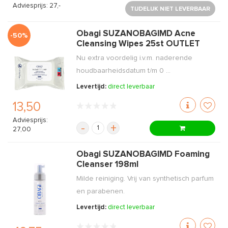
Adviesprijs: 27,-
TIJDELIJK NIET LEVERBAAR
Obagi SUZANOBAGIMD Acne
-50%
Cleansing Wipes 25st OUTLET
Nu extra voordelig i.v.m. naderende
houdbaarheidsdatum t/m 0 ...
Levertijd:
direct leverbaar
13,50
Adviesprijs:
-
+
27,00
Obagi SUZANOBAGIMD Foaming
Cleanser 198ml
Milde reiniging. Vrij van synthetisch parfum
en parabenen.
Levertijd:
direct leverbaar