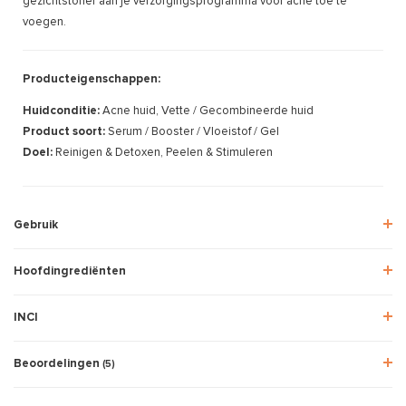
gezichtstoner aan je verzorgingsprogramma voor acne toe te
voegen.
Producteigenschappen:
Huidconditie:
Acne huid, Vette / Gecombineerde huid
Product soort:
Serum / Booster / Vloeistof / Gel
Doel:
Reinigen & Detoxen, Peelen & Stimuleren
Gebruik
Hoofdingrediënten
INCI
Beoordelingen
(5)