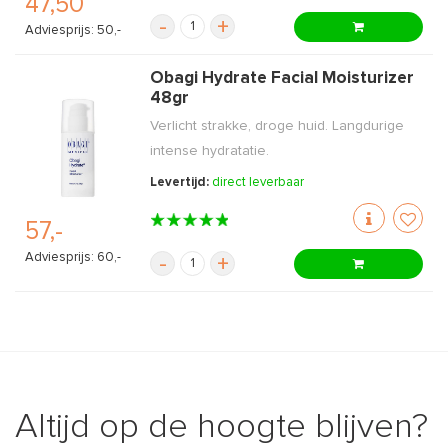
47,50
-
+
Adviesprijs: 50,-
Obagi Hydrate Facial Moisturizer
48gr
Verlicht strakke, droge huid. Langdurige
intense hydratatie.
Levertijd:
direct leverbaar
57,-
Adviesprijs: 60,-
-
+
Altijd op de hoogte blijven?