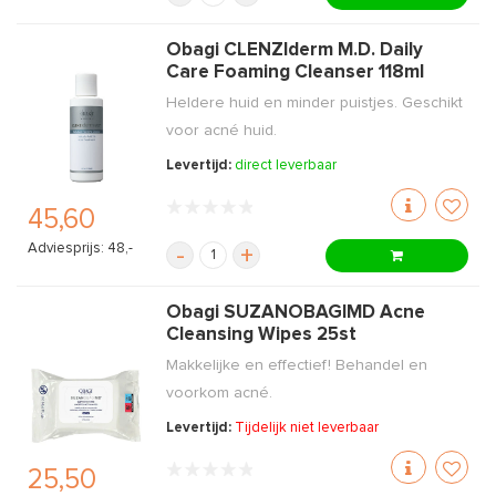
Obagi CLENZIderm M.D. Daily
Care Foaming Cleanser 118ml
Heldere huid en minder puistjes. Geschikt
voor acné huid.
Levertijd:
direct leverbaar
45,60
Adviesprijs: 48,-
-
+
Obagi SUZANOBAGIMD Acne
Cleansing Wipes 25st
Makkelijke en effectief! Behandel en
voorkom acné.
Levertijd:
Tijdelijk niet leverbaar
25,50