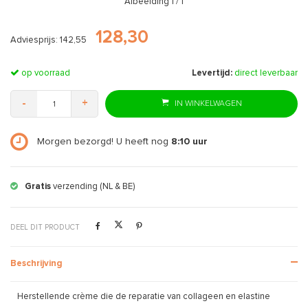
Afbeelding
1
/ 1
128,30
Adviesprijs: 142,55
op voorraad
Levertijd:
direct leverbaar
-
+
IN WINKELWAGEN
Morgen bezorgd! U heeft nog
8:10
uur
Gratis
verzending (NL & BE)
DEEL DIT PRODUCT
Beschrijving
Herstellende crème die de reparatie van collageen en elastine