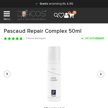
Gratis
verzending (NL & BE)
0
Menu
Pascaud Repair Complex 50ml
1 beoordelingen
OP VOORRAAD