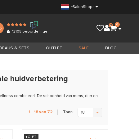
Salon
Shops
0
5
12105
beoordelingen
DEAUS & SETS
OUTLET
SALE
BLOG
le huidverbetering
ellness combineert. De schoonheid van mens, dier en
Toon:
1 - 18 van 72
18
+GIFT