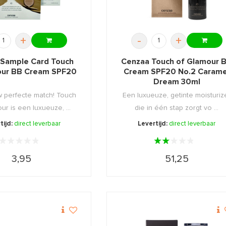
+
-
+
Sample Card Touch
Cenzaa Touch of Glamour 
our BB Cream SPF20
Cream SPF20 No.2 Carame
Dream 30ml
 perfecte match! Touch
Een luxueuze, getinte moisturiz
ur is een luxueuze, ...
die in één stap zorgt vo ...
tijd:
direct leverbaar
Levertijd:
direct leverbaar
3,95
51,25