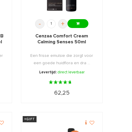
-
+
BB
Cenzaa Comfort Cream
l
Calming Senses 50ml
er
Een frisse emulsie die zorgt voor
een goede huidflora en dra ...
Levertijd:
direct leverbaar
62,25
+GIFT