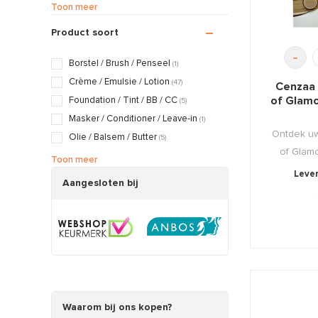
Gevoelige / Geïrriteerde huid
(31)
Toon meer
Huidveroudering
(61)
Product soort
Littekens / Brandwonden
(11)
-
Rosacea / Couperose huid
(21)
Borstel / Brush / Penseel
(1)
Verslapte huid
(60)
Crème / Emulsie / Lotion
(47)
Cenzaa 
Vette / Gecombineerde huid
(39)
of Glam
Foundation / Tint / BB / CC
(5)
Vochtarme / Trekkerige huid
(49)
Masker / Conditioner / Leave-in
(1)
Zwangerschapshuid
Ontdek uw
(14)
Olie / Balsem / Butter
(5)
of Glamo
Peeling / Scrub / Exfoliant
(3)
Toon meer
Lever
Serum / Booster / Vloeistof / Gel
(28)
Aangesloten bij
Shampoo / Zeep / Tablets
(2)
Stimuleren / Activator / Push Products
(1)
Waarom bij ons kopen?