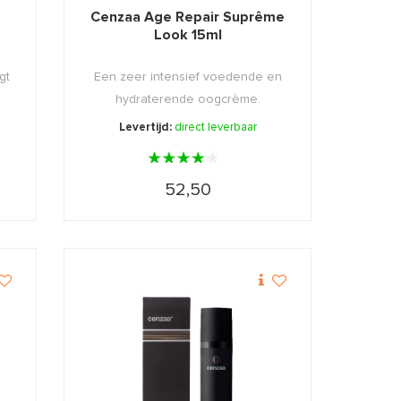
Cenzaa Age Repair Suprême
Look 15ml
gt
Een zeer intensief voedende en
hydraterende oogcrème.
Levertijd:
direct leverbaar
52,50