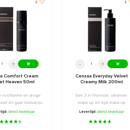
+
-
+
a Comfort Cream
Cenzaa Everyday Velvet
et Heaven 50ml
Creamy Milk 200ml
e vochtarme en droge
Een 3 in 1-formule: cleanser,
nsief en gaat huidverou
make-up en eye make-up
...
remover ...
tijd:
direct leverbaar
Levertijd:
direct leverbaar