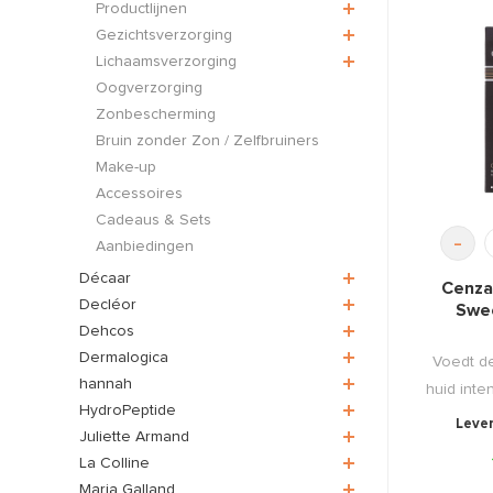
Productlijnen
Gezichtsverzorging
Lichaamsverzorging
Oogverzorging
Zonbescherming
Bruin zonder Zon / Zelfbruiners
Make-up
Accessoires
Cadeaus & Sets
-
Aanbiedingen
Décaar
Cenza
Decléor
Swe
Dehcos
Dermalogica
Voedt d
hannah
huid inte
HydroPeptide
Lever
Juliette Armand
La Colline
Maria Galland