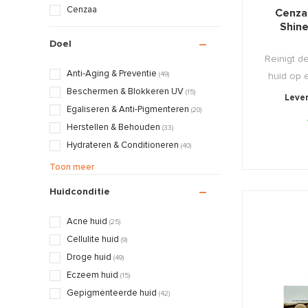
Cenzaa
Cenza
Shin
Doel
Reinigt d
Anti-Aging & Preventie
(49)
huid op e
Beschermen & Blokkeren UV
(15)
Lever
Egaliseren & Anti-Pigmenteren
(20)
Herstellen & Behouden
(33)
Hydrateren & Conditioneren
(40)
Kalmeren & Verzachten
(26)
Toon meer
Kuren & Normaliseren
(10)
Huidconditie
Masseren & Ontspannen
(2)
Matteren & Egaliseren
(17)
Acne huid
(25)
Peelen & Stimuleren
(9)
Cellulite huid
(9)
Reinigen & Detoxen
(4)
Droge huid
(49)
Voeden & Verzorgen
(45)
Eczeem huid
(15)
Gepigmenteerde huid
(42)