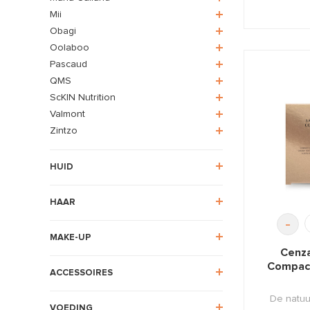
Mii
Obagi
Oolaboo
Pascaud
QMS
ScKIN Nutrition
Valmont
Zintzo
HUID
HAAR
-
MAKE-UP
Cenza
Compact
ACCESSOIRES
De natuu
VOEDING