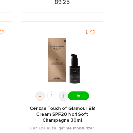
89,25
-
+
Cenzaa Touch of Glamour BB
Cream SPF20 No.1 Soft
Champagne 30ml
Een luxueuze, getinte moisturizer