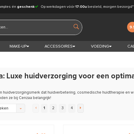
amples én
geschenk
Op werkdagen vóór
17:00u
besteld, morgen bezorgd*
9.
MAKE-UP
ACCESSOIRES
VOEDING
CA
: Luxe huidverzorging voor een optima
n huidverzorgingsmerk dat huidverbetering, cosmedische huidtherapie en w
inden ze bij Cenzaa belangrijk!
1
2
3
4
eken