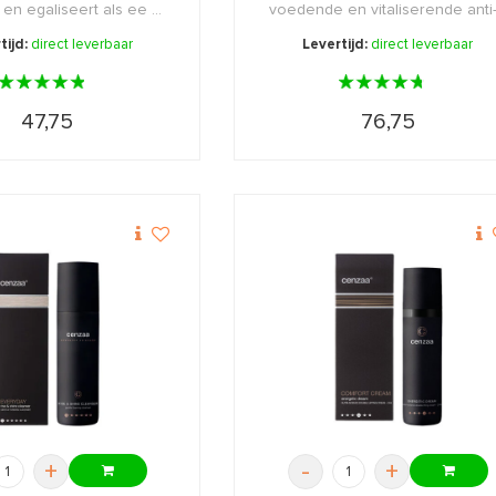
en egaliseert als ee ...
voedende en vitaliserende anti
...
tijd:
direct leverbaar
Levertijd:
direct leverbaar
47,75
76,75
+
-
+