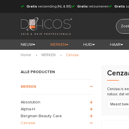
Gratis
verzending (NL & BE)
Gratis
retourneren
Gratis
s
NIEUW
MERKEN
HUID
HAAR
Home
MERKEN
Cenzaa
Cenzaa
ALLE PRODUCTEN
MERKEN
Cenzaa is ee
natuur, dat v
Absolution
Meest bek
Alpha-H
Bergman Beauty Care
Cenzaa