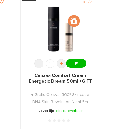
-
+
Cenzaa Comfort Cream
Energetic Dream 50ml +GIFT
+ Gratis Cenzaa 360º Skincode
DNA Skin Revolution Night 5ml
Levertijd:
direct leverbaar