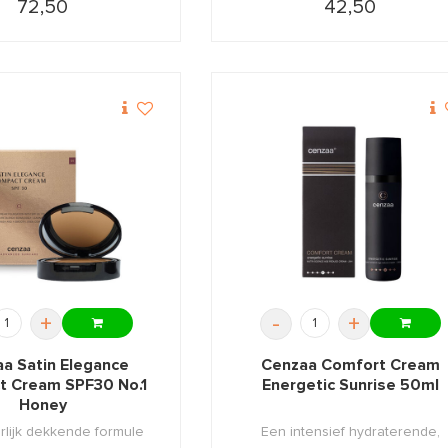
72,50
42,50
+
-
+
a Satin Elegance
Cenzaa Comfort Cream
 Cream SPF30 No.1
Energetic Sunrise 50ml
Honey
rlijk dekkende formule
Een intensief hydraterende,