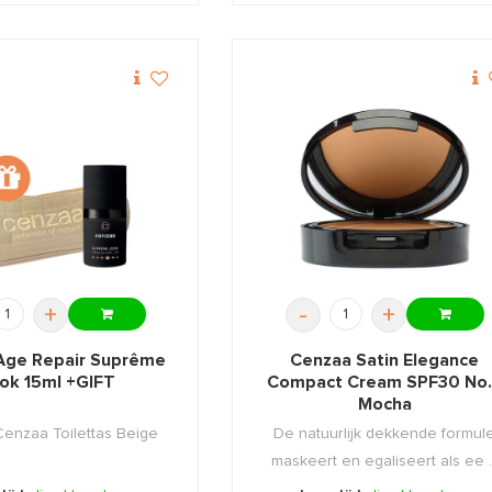
+
-
+
Age Repair Suprême
Cenzaa Satin Elegance
ok 15ml +GIFT
Compact Cream SPF30 No
Mocha
 Cenzaa Toilettas Beige
De natuurlijk dekkende formul
maskeert en egaliseert als ee ..