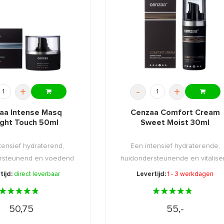
+
-
+
aa Intense Masq
Cenzaa Comfort Cream
ight Touch 50ml
Sweet Moist 30ml
tensief hydraterend,
Een intensief hydraterende,
rsteunend en voedend
huidondersteunende en vitalise
mask ...
...
tijd:
direct leverbaar
Levertijd:
1 - 3 werkdagen
50,75
55,-