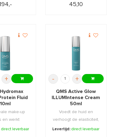
194,-
45,10
+
-
+
Hydromax
QMS Active Glow
Protein Fluid
ILLUMIntense Cream
10ml
50ml
eale make-up
Voedt de huid en
s en werkt
verhoogt de elasticiteit,
ntief tegen
gladheid en de gl ...
:
direct leverbaar
Levertijd:
direct leverbaar
htverl ...