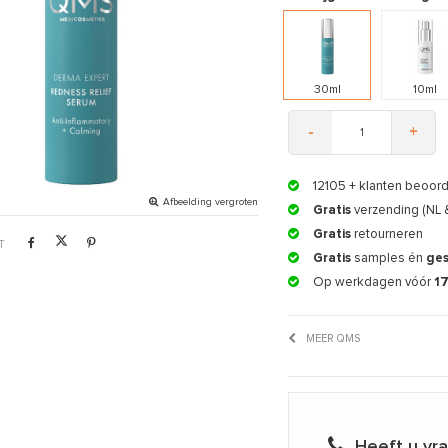
30ml
10ml
-
+
12105
+ klanten beoor
Afbeelding vergroten
Gratis
verzending (NL 
Gratis
retourneren
T
Gratis
samples én
ge
Op werkdagen vóór
1
MEER QMS
Heeft u vr