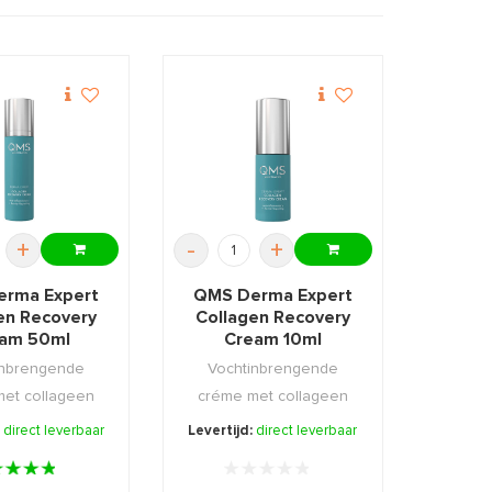
+
-
+
rma Expert
QMS Derma Expert
en Recovery
Collagen Recovery
am 50ml
Cream 10ml
inbrengende
Vochtinbrengende
et collageen
créme met collageen
id te regenere
om de huid te regenere
:
direct leverbaar
Levertijd:
direct leverbaar
...
...