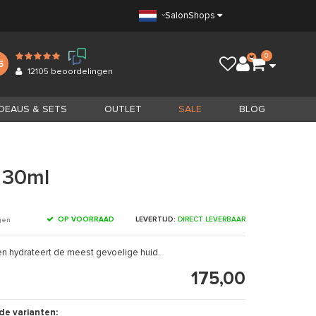
Salon
Shops
0
5
12105
beoordelingen
DEAUS & SETS
OUTLET
SALE
BLOG
 30ml
OP VOORRAAD
LEVERTIJD:
DIRECT LEVERBAAR
gen
s en hydrateert de meest gevoelige huid.
175,00
0
de varianten: