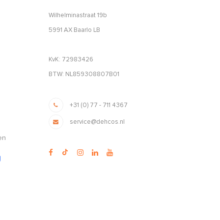
Wilhelminastraat 19b
5991 AX Baarlo LB
KvK: 72983426
BTW: NL859308807B01
+31 (0) 77 - 711 4367
service@dehcos.nl
en