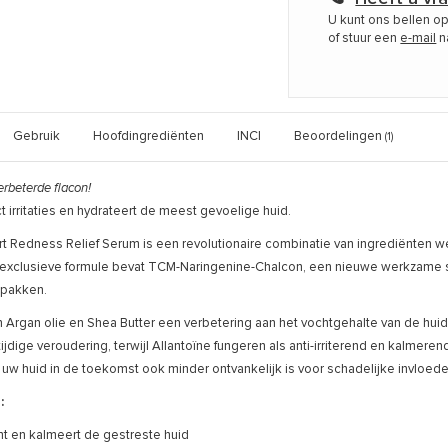
U kunt ons bellen o
of stuur een
e-mail
n
Gebruik
Hoofdingrediënten
INCI
Beoordelingen
(1)
rbeterde flacon!
t irritaties en hydrateert de meest gevoelige huid.
t Redness Relief Serum is een revolutionaire combinatie van ingrediënten we
exclusieve formule bevat TCM-Naringenine-Chalcon, een nieuwe werkzame s
 pakken.
Argan olie en Shea Butter een verbetering aan het vochtgehalte van de huid, v
jdige veroudering, terwijl Allantoïne fungeren als anti-irriterend en kalmer
 uw huid in de toekomst ook minder ontvankelijk is voor schadelijke invloede
:
t en kalmeert de gestreste huid