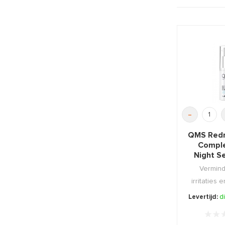
-
QMS Redn
Comple
Night S
Vermind
irritaties 
de meest 
Levertijd:
d