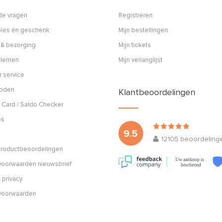
de vragen
Registreren
ples én geschenk
Mijn bestellingen
 & bezorging
Mijn tickets
blemen
Mijn verlanglijst
 service
hoden
Klantbeoordelingen
 Card / Saldo Checker
os
9.5
12105
beoordeling
 productbeoordelingen
Uw aankoop is
oorwaarden nieuwsbrief
beschermd
 privacy
voorwaarden