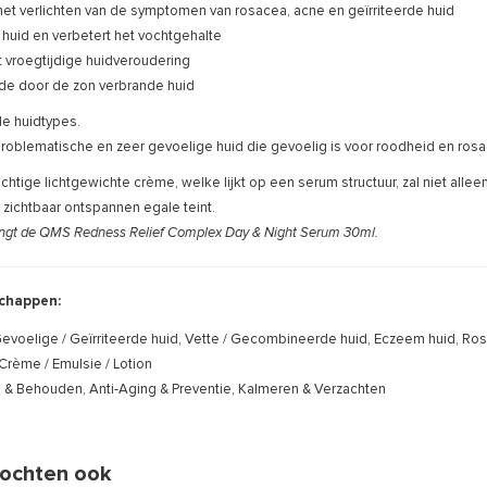
 het verlichten van de symptomen van rosacea, acne en geïrriteerde huid
huid en verbetert het vochtgehalte
 vroegtijdige huidveroudering
de door de zon verbrande huid
le huidtypes.
problematische en zeer gevoelige huid die gevoelig is voor roodheid en rosa
chtige lichtgewichte crème, welke lijkt op een serum structuur, zal niet allee
 zichtbaar ontspannen egale teint.
angt de QMS Redness Relief Complex Day & Night Serum 30ml.
chappen:
evoelige / Geïrriteerde huid, Vette / Gecombineerde huid, Eczeem huid, Ro
Crème / Emulsie / Lotion
n & Behouden, Anti-Aging & Preventie, Kalmeren & Verzachten
ochten ook