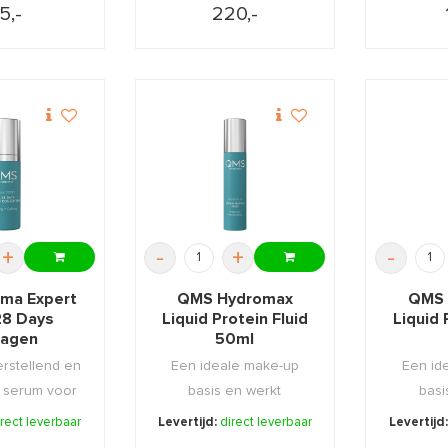
5,-
220,-
+
-
+
-
ma Expert
QMS Hydromax
QMS 
8 Days
Liquid Protein Fluid
Liquid 
lagen
50ml
rate 30ml
erstellend en
Een ideale make-up
Een id
 serum voor
basis en werkt
basi
lige e ...
preventief tegen
preve
irect leverbaar
Levertijd:
direct leverbaar
Levertijd
vochtverl ...
voc