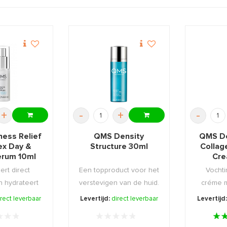
+
-
+
-
ess Relief
QMS Density
QMS De
x Day &
Structure 30ml
Collag
erum 10ml
Cre
ert direct
Een topproduct voor het
Vocht
en hydrateert
verstevigen van de huid.
créme m
gevoelig ...
om de hu
irect leverbaar
Levertijd:
direct leverbaar
Levertijd