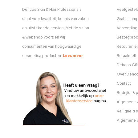
Dehcos Skin & Hair Professionals
Veelgestel
staat voor kwaliteit, kennis van zaken
Gratis sam
en uitstekende service. Met de salon
Verzending
& webshop voorzien wij
Bezorgpro
consumenten van hoogwaardige
Retouren en
cosmetica producten.
Lees meer
Betaalmet
Dehcos Gift
Over Dehc
Contact
Bedrijfs- &
Algemene v
Veiligheid &
Algemene 