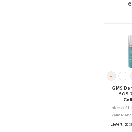
6
-
QMS Der
SOS 2
Col
Concent
Intensief h
kalmerend
de gevoe
Levertijd:
d