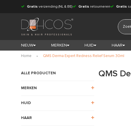
Gratis
verzending (NL & BE)
Gratis
retourneren
Gratis
s
NIEUW
MERKEN
HUID
HAAR
Home
QMS Derma Expert Redness Relief Serum 30ml
QMS Der
ALLE PRODUCTEN
MERKEN
HUID
HAAR