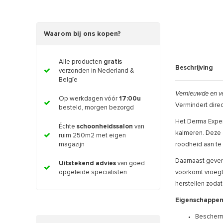
Waarom bij ons kopen?
Alle producten
gratis
Beschrijving
verzonden in Nederland &
Belgïe
Vernieuwde en ve
Op werkdagen vóór
17:00u
Vermindert direc
besteld, morgen bezorgd
Het Derma Exper
Échte
schoonheidssalon
van
kalmeren. Deze 
ruim 250m2 met eigen
roodheid aan te
magazijn
Daarnaast geven 
Uitstekend advies
van goed
voorkomt vroegti
opgeleide specialisten
herstellen zodat
Eigenschappen
Bescherm