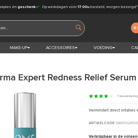
amples én
geschenk
Op werkdagen vóór
17:00u
besteld, morgen bezorgd*
9.
MAKE-UP
ACCESSOIRES
VOEDING
CA
ma Expert Redness Relief Serum
1 beoordelin
Vermindert direct irritatie
ARTIKELCODE
QMS102410
Verkrijgbaar in de volgen